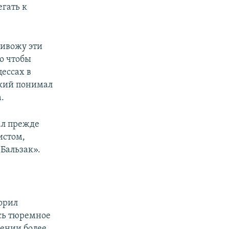
гать к
ривожу эти
о чтобы
цессах в
ский понимал
.
ал прежде
истом,
Бальзак».
ворил
ось тюремное
чении более