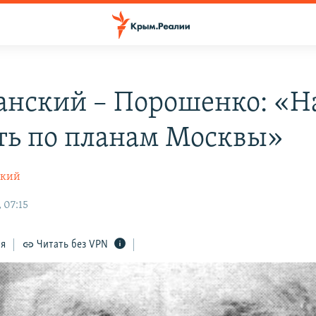
анский – Порошенко: «Н
ть по планам Москвы»
ский
 07:15
ся
Читать без VPN