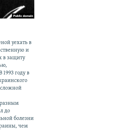
еной уехать в
ественную и
х в защиту
ью,
 1993 году в
краинского
ь сложной
 разным
л до
льной болезни
раины, чем