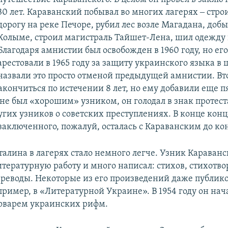
30 лет. Караванский побывал во многих лагерях ‒ стр
дорогу на реке Печоре, рубил лес возле Магадана, добы
Колыме, строил магистраль Тайшет-Лена, шил одежду
Благодаря амнистии был освобожден в 1960 году, но его
арестовали в 1965 году за защиту украинского языка в 
назвали это просто отменой предыдущей амнистии. Вт
кончиться по истечении 8 лет, но ему добавили еще п
не был «хорошим» узником, он голодал в знак протеста
гих узников о советских преступлениях. В конце концо
заключенного, пожалуй, осталась с Караванским до ко
талина в лагерях стало немного легче. Узник Караван
итературную работу и много написал: стихов, стихотво
переводы. Некоторые из его произведений даже публик
пример, в «Литературной Украине». В 1954 году он на
ловарем украинских рифм.