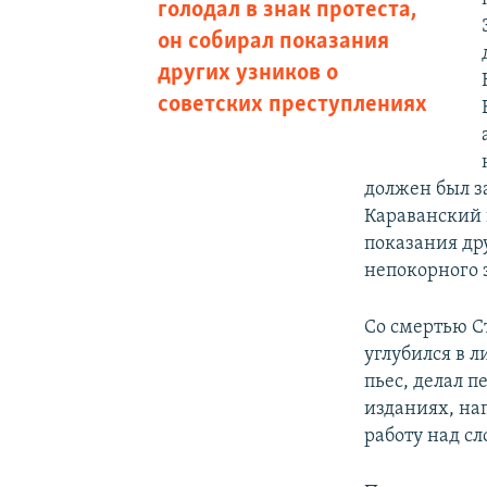
голодал в знак протеста,
он собирал показания
других узников о
советских преступлениях
должен был за
Караванский 
показания дру
непокорного 
Со смертью С
углубился в л
пьес, делал 
изданиях, на
работу над с