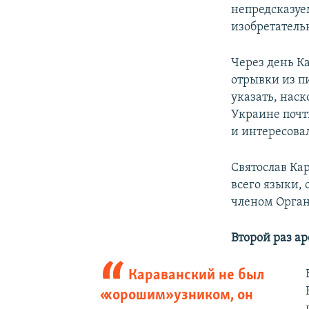
непредсказуе
изобретатель
Через день К
отрывки из п
указать, наск
Украине почт
и интересова
Святослав Кар
всего языки,
членом Орган
Второй раз а
Караванский не был
«хорошим» узником, он