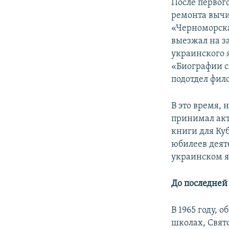
После первог
ремонта вычи
«Черноморск
выезжал на з
украинского 
«Биографии с
подотдел фил
В это время, 
принимал акт
книги для Ку
юбилеев деят
украинском я
До последне
В 1965 году, 
школах, Свят