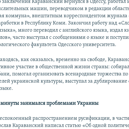
о заключения Караванский вернулся в Одессу, работал
слительных машин, переводчиком в редакции област
ая коммуна», внештатным корреспондентом журнала 
аработки в Республику Коми. Закончил работу над «С
языка», много переводил с английского языка, издал к
лов», часто выступал с сообщениями о языке и поступ
ологического факультета Одесского университета.
находясь, как оказалось, временно на свободе, Карава
ивное участие в общественной жизни страны: собира
бани, помогал организовать всенародные торжества по
елей украинской культуры, выступал за дублирование
зыке.
й минуты занимался проблемами Украины
обеспокоенный распространением русификации, в частн
ослав Караванский написал статью «Об одной политич