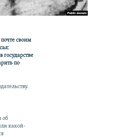
 почте своим
сал:
в государстве
арить по
дательству.
 об
или какой-
ся