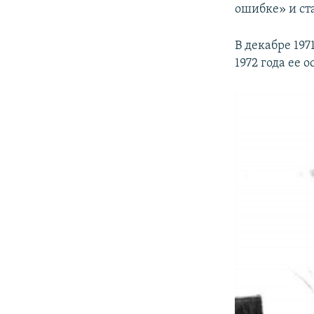
ошибке» и ста
В декабре 197
1972 года ее 