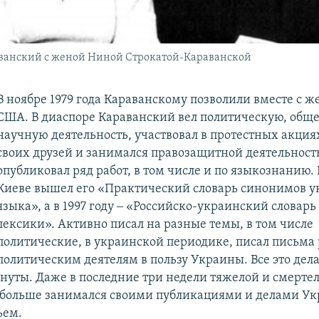
аванский с женой Ниной Строкатой-Караванской
В ноябре 1979 года Караванскому позволили вместе с ж
США. В диаспоре Караванский вел политическую, общ
научную деятельность, участвовал в протестных акция
своих друзей и занимался правозащитной деятельност
опубликовал ряд работ, в том числе и по языкознанию. В
Киеве вышел его «Практический словарь синонимов у
языка», а в 1997 году ‒ «Российско-украинский словар
лексики». Активно писал на разные темы, в том числе
политические, в украинской периодике, писал письма
политическим деятелям в пользу Украины. Все это дела
нуты. Даже в последние три недели тяжелой и смерте
больше занимался своими публикациями и делами Ук
ьем.