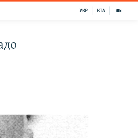
УКР
КТА
адо