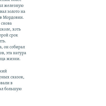
оил железную
вал золото на
 в Мордовии.
 снова
школе, хоть
орой срок
ять.
, он собирал
в, эта натура
нца жизни.
ский
рных сказок,
овали в
чал большую