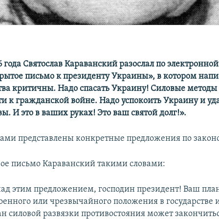
6 года Святослав Караванский разослал по электронной
рытое письмо к президенту Украины», в котором напи
тва критичны. Надо спасать Украину! Силовые методы 
ти к гражданской войне. Надо успокоить Украину и уд
. И это в ваших руках! Это ваш святой долг!».
вами представлены конкретные предложения по законо
вое письмо Караванский такими словами:
ад этим предложением, господин президент! Ваш план
оенного или чрезвычайного положения в государстве 
ан силовой развязки противостояния может закончить