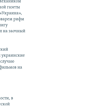
 механиком
ной газеты
«Украина»,
ловарем рифм
нигу
ил на заочный
нский
л украинские
 случаю
 фильмов на
ости, в
еской