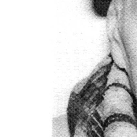
ПОБЕДИТЕЛЕЙ НЕ СУДЯТ?
КРЫМ.НЕПОКОРЕННЫЙ
ELIFBE
УКРАИНСКАЯ ПРОБЛЕМА КРЫМА