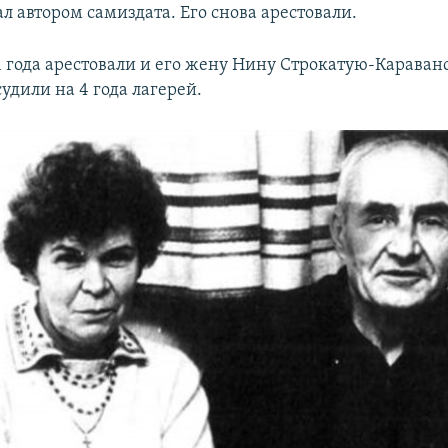
л автором самиздата. Его снова арестовали.
1 года арестовали и его жену Нину Строкатую-Караванс
осудили на 4 года лагерей.