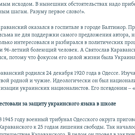
мым исходом. В нынешних обстоятельствах надо прибе
ным шагам. Разуму первое слово!».
араванский оказался в госпитале в городе Балтимор. П
исьма не для поддержки самого предложения автора, н
олько интересовался и разбирался в политических про
и 96-летний болеющий человек. А Святослав Караван
лся, потому что фокусом его целой жизни была Украина
аванский родился 24 декабря 1920 года в Одессе. Изуч
 свой родной и чужие. Идеологически он был национал
изации украинских националистов. Его псевдоним ‒ «
рестовали за защиту украинского языка в школе
В 1945 году военный трибунал Одесского округа приго
Караванского к 25 годам лишения свободы. Так начал
путешествие Караванского. В целом он провел в заклю