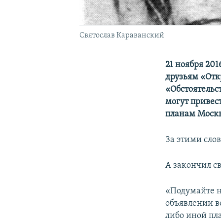
Святослав Караванский
21 ноября 201
друзьям «Отк
«Обстоятельс
могут привес
планам Москвы
За этими сло
А закончил с
«Подумайте н
объявлении в
либо иной пл