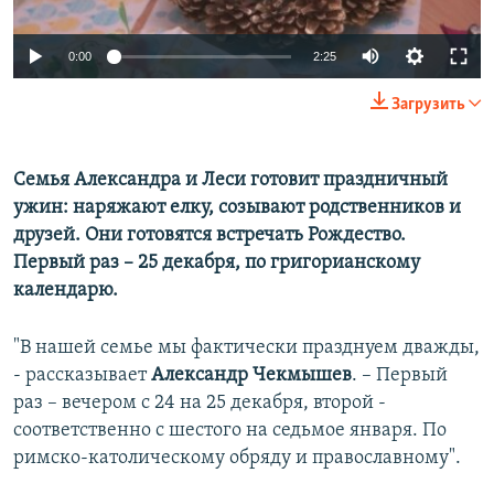
ПРИСОЕДИНЯЙТЕСЬ!
ПОБЕДИТЕЛЕЙ НЕ СУДЯТ?
0:00
2:25
КРЫМ.НЕПОКОРЕННЫЙ
ELIFBE
Загрузить
УКРАИНСКАЯ ПРОБЛЕМА КРЫМА
Все сайты RFE/RL
Семья Александра и Леси готовит праздничный
ужин: наряжают елку, созывают родственников и
друзей. Они готовятся встречать Рождество.
Первый раз –​ 25 декабря, по григорианскому
календарю.
"В нашей семье мы фактически празднуем дважды,
- рассказывает
Александр Чекмышев
. – Первый
раз – вечером с 24 на 25 декабря, второй -
соответственно с шестого на седьмое января. По
римско-католическому обряду и православному".