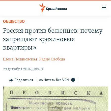
Доступность
ссылки
Вернуться
ОБЩЕСТВО
к
НОВОСТИ
Россия против беженцев: почему
основному
СПЕЦПРОЕКТЫ
содержанию
запрещают «резиновые
ВОДА
Вернутся
ГРУЗ 200
квартиры»
к
ИСТОРИЯ
КАРТА ВОЕННЫХ ОБЪЕКТОВ КРЫМА
главной
Елена Поляковская
Радио Свобода
ЕЩЕ
11 ЛЕТ ОККУПАЦИИ КРЫМА. 11 ИСТОРИЙ СОПРОТИВЛЕНИЯ
навигации
Вернутся
29 декабря 2016, 08:00
РАДІО СВОБОДА
ИНТЕРАКТИВ
к
КАК ОБОЙТИ БЛОКИРОВКУ
ИНФОГРАФИКА
Поделиться
Читать без VPN
поиску
ТЕЛЕПРОЕКТ КРЫМ.РЕАЛИИ
Українською
СОВЕТЫ ПРАВОЗАЩИТНИКОВ
Qırımtatar
ПРОПАВШИЕ БЕЗ ВЕСТИ