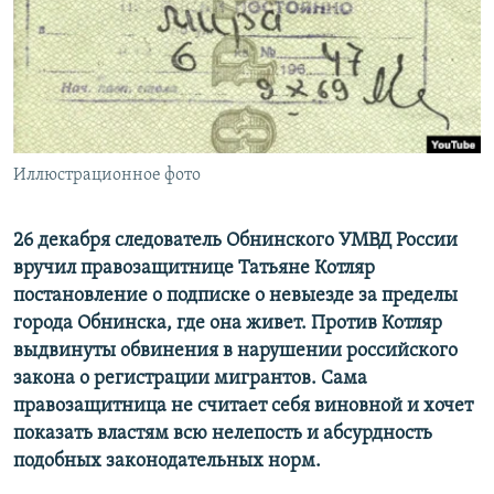
ПРИСОЕДИНЯЙТЕСЬ!
ПОБЕДИТЕЛЕЙ НЕ СУДЯТ?
КРЫМ.НЕПОКОРЕННЫЙ
ELIFBE
УКРАИНСКАЯ ПРОБЛЕМА КРЫМА
Все сайты RFE/RL
Иллюстрационное фото
26 декабря следователь Обнинского УМВД России
вручил правозащитнице Татьяне Котляр
постановление о подписке о невыезде за пределы
города Обнинска, где она живет. Против Котляр
выдвинуты обвинения в нарушении российского
закона о регистрации мигрантов. Сама
правозащитница не считает себя виновной и хочет
показать властям всю нелепость и абсурдность
подобных законодательных норм.