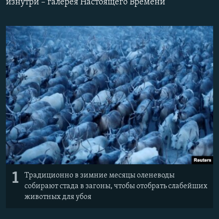
изнутри – галерея Настоящего Времени
ПРИСОЕДИНЯЙТЕСЬ!
ПОБЕДИТЕЛЕЙ НЕ СУДЯТ?
КРЫМ.НЕПОКОРЕННЫЙ
ELIFBE
УКРАИНСКАЯ ПРОБЛЕМА КРЫМА
Все сайты RFE/RL
1
Традиционно в зимние месяцы оленеводы
собирают стада в загоны, чтобы отобрать слабейших
животных для убоя