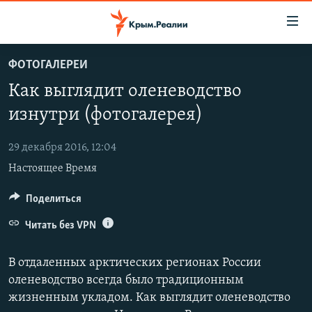
Доступность
ссылки
Вернуться
ФОТОГАЛЕРЕИ
к
НОВОСТИ
Как выглядит оленеводство
основному
СПЕЦПРОЕКТЫ
содержанию
изнутри (фотогалерея)
ВОДА
Вернутся
ГРУЗ 200
к
29 декабря 2016, 12:04
ИСТОРИЯ
КАРТА ВОЕННЫХ ОБЪЕКТОВ КРЫМА
главной
Настоящее Время
ЕЩЕ
11 ЛЕТ ОККУПАЦИИ КРЫМА. 11 ИСТОРИЙ СОПРОТИВЛЕНИЯ
навигации
Вернутся
РАДІО СВОБОДА
Поделиться
ИНТЕРАКТИВ
к
КАК ОБОЙТИ БЛОКИРОВКУ
ИНФОГРАФИКА
Читать без VPN
поиску
ТЕЛЕПРОЕКТ КРЫМ.РЕАЛИИ
Українською
В отдаленных арктических регионах России
СОВЕТЫ ПРАВОЗАЩИТНИКОВ
оленеводство всегда было традиционным
Qırımtatar
жизненным укладом. Как выглядит оленеводство
ПРОПАВШИЕ БЕЗ ВЕСТИ