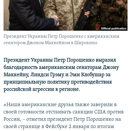
ПРИСОЕДИНЯЙТЕСЬ!
ПОБЕДИТЕЛЕЙ НЕ СУДЯТ?
КРЫМ.НЕПОКОРЕННЫЙ
ELIFBE
Президент Украины Петр Порошенко с американским
УКРАИНСКАЯ ПРОБЛЕМА КРЫМА
сенатором Джоном Маккейном в Широкино
Все сайты RFE/RL
Президент Украины Петр Порошенко выразил
благодарность американским сенаторам Джону
Маккейну, Линдси Грэму и Эми Клобушар за
принципиальную политику противодействия
российской агрессии в регионе.
«Наши американские друзья также заверили в
своей готовности отстаивать санкции США против
России, – отметил президент Петр Порошенко на
своей странице в Фейсбуке 2 января по итогам