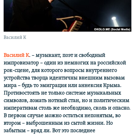
ПРИСОЕДИНЯЙТЕСЬ!
ПОБЕДИТЕЛЕЙ НЕ СУДЯТ?
КРЫМ.НЕПОКОРЕННЫЙ
ELIFBE
Василий К
УКРАИНСКАЯ ПРОБЛЕМА КРЫМА
Все сайты RFE/RL
Василий К
. – музыкант, поэт и свободный
импровизатор – один из немногих на российской
рок-сцене, для которого вопросы внутреннего
устройства творца идентичны внешним вызовам
мира – будь то эмиграция или аннексия Крыма.
Противостоять не только системе музыкальных
символов, ломать нотный стан, но и политическим
императивам столь же необходимо, сколь и опасно.
В первом случае можно остаться непонятым, во
втором – выброшенным из сытой жизни. Но
забытым – вряд ли. Вот это последнее