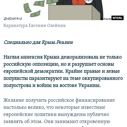
ПРИСОЕДИНЯЙТЕСЬ!
ПОБЕДИТЕЛЕЙ НЕ СУДЯТ?
КРЫМ.НЕПОКОРЕННЫЙ
ELIFBE
Карикатура Евгении Олейник
УКРАИНСКАЯ ПРОБЛЕМА КРЫМА
Специально для Крым.Реалии
Все сайты RFE/RL
Наглая аннексия Крыма деморализовала не только
российскую оппозицию, но и разрушает основы
европейской демократии. Крайне правые и левые
популисты паразитируют на теме оккупированного
полуострова и войны на востоке Украины.
Желание получить российское финансирование
настолько велико, что некоторые известные
европейские политики вынуждены публично
заявлять об этом. Они занимают откровенную