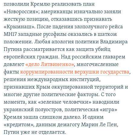
позволили Кремлю реализовать план
«Новороссия»; американцы изначально заняли
жесткую позицию, отказавшись признавать
«Крымнаш». После падения злополучного рейса
МН17 западные русофилы оказались в шатком
положении. Любая апология политики Владимира
Путина рассматривается как защита убийц
европейских граждан. Над российским главарем
довлеют
«дело Литвиненко»
, многочисленные
факты
коррумпированности верхушки государства
,
решения международных институций,
признавших Крым оккупированной территорий и
многие другие политические факторы. С того
момента, как «зеленые человечки» наводнили
украинский полуостров, политическая «игра»
Кремля зашла слишком далеко. И одним
«кредитом», данным демагогу Марин Ле Пен,
Путин уже не отделается.