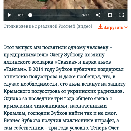
ПРИСОЕДИНЯЙТЕСЬ!
ПОБЕДИТЕЛЕЙ НЕ СУДЯТ?
0:00
26:17
КРЫМ.НЕПОКОРЕННЫЙ
ELIFBE
Столкновение с реальной Россией (видео)
Загрузить
УКРАИНСКАЯ ПРОБЛЕМА КРЫМА
Все сайты RFE/RL
Этот выпуск мы посвятили одному человеку –
предпринимателю Олегу Зубкову, хозяину
ялтинского зоопарка «Сказка» и парка львов
«Тайган». В 2014 году Зубков публично поддержал
аннексию полуострова и даже пообещал, что, в
случае необходимости, его львы встанут на защиту
Крымского полуострова от украинских радикалов.
Однако за последние три года общего языка с
крымскими чиновниками, назначенными
Кремлем, господин Зубков найти так и не смог.
Бизнес Зубкова получил миллионные штрафы, а
сам собственник – три года условно. Теперь Олег