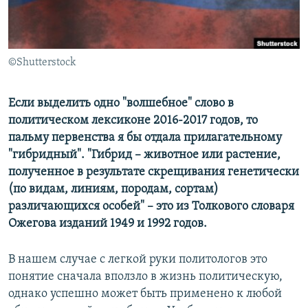
ПРИСОЕДИНЯЙТЕСЬ!
ПОБЕДИТЕЛЕЙ НЕ СУДЯТ?
КРЫМ.НЕПОКОРЕННЫЙ
ELIFBE
©Shutterstock
УКРАИНСКАЯ ПРОБЛЕМА КРЫМА
Если выделить одно "волшебное" слово в
Все сайты RFE/RL
политическом лексиконе 2016-2017 годов, то
пальму первенства я бы отдала прилагательному
"гибридный". "Гибрид – животное или растение,
полученное в результате скрещивания генетически
(по видам, линиям, породам, сортам)
различающихся особей" – это из Толкового словаря
Ожегова изданий 1949 и 1992 годов.
В нашем случае с легкой руки политологов это
понятие сначала вползло в жизнь политическую,
однако успешно может быть применено к любой