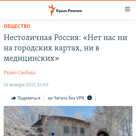
Доступность
ссылки
Вернуться
ОБЩЕСТВО
к
НОВОСТИ
Нестоличная Россия: «Нет нас ни
основному
СПЕЦПРОЕКТЫ
содержанию
на городских картах, ни в
ВОДА
Вернутся
ГРУЗ 200
медицинских»
к
ИСТОРИЯ
КАРТА ВОЕННЫХ ОБЪЕКТОВ КРЫМА
главной
Радио Свобода
ЕЩЕ
11 ЛЕТ ОККУПАЦИИ КРЫМА. 11 ИСТОРИЙ СОПРОТИВЛЕНИЯ
навигации
Вернутся
10 января 2017, 21:00
РАДІО СВОБОДА
ИНТЕРАКТИВ
к
КАК ОБОЙТИ БЛОКИРОВКУ
ИНФОГРАФИКА
Поделиться
Читать без VPN
поиску
ТЕЛЕПРОЕКТ КРЫМ.РЕАЛИИ
Українською
СОВЕТЫ ПРАВОЗАЩИТНИКОВ
Qırımtatar
ПРОПАВШИЕ БЕЗ ВЕСТИ