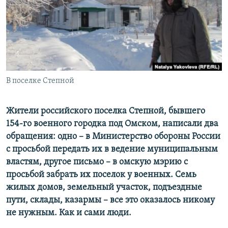
ПРИСОЕДИНЯЙТЕСЬ!
ПОБЕДИТЕЛЕЙ НЕ СУДЯТ?
КРЫМ.НЕПОКОРЕННЫЙ
ELIFBE
УКРАИНСКАЯ ПРОБЛЕМА КРЫМА
Все сайты RFE/RL
В поселке Степной
Жители российского поселка Степной, бывшего
154-го военного городка под Омском, написали два
обращения: одно – в Министерство обороны России
с просьбой передать их в ведение муниципальным
властям, другое письмо – в омскую мэрию с
просьбой забрать их поселок у военных. Семь
жилых домов, земельный участок, подъездные
пути, склады, казармы – все это оказалось никому
не нужным. Как и сами люди.