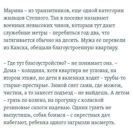
Марина – из транзитников, еще одной категории
жильцов Степного. Так в поселке называют
военных невысоких чинов, которым тут дают
служебные метры – перебиться год-два, что
затягивается обычно на десять. Мужа ее перевели
из Канска, обещали благоустроенную квартиру.​
– Где тут благоустройство? – не понимает она. –
Дома – холодина, хотя квартира не угловая, на
втором этаже, но дети в валенках ходят – трубы-то
старые-престарые. Зимой снег сами, где можем,
чистим, а то занесет подъезд – не выйдешь. А летом
– грязь по колено, на прогулку с коляской
резиновые сапоги надеваю. Одних гулять не
выпустишь, собак боимся – с окрестных дач
набегают, ребенка одного загрызли насмерть.