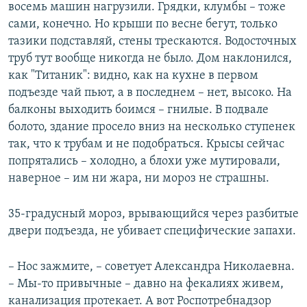
восемь машин нагрузили. Грядки, клумбы – тоже
сами, конечно. Но крыши по весне бегут, только
тазики подставляй, стены трескаются. Водосточных
труб тут вообще никогда не было. Дом наклонился,
как "Титаник": видно, как на кухне в первом
подъезде чай пьют, а в последнем – нет, высоко. На
балконы выходить боимся – гнилые. В подвале
болото, здание просело вниз на несколько ступенек
так, что к трубам и не подобраться. Крысы сейчас
попрятались – холодно, а блохи уже мутировали,
наверное – им ни жара, ни мороз не страшны.
35-градусный мороз, врывающийся через разбитые
двери подъезда, не убивает специфические запахи.
– Нос зажмите, – советует Александра Николаевна.
– Мы-то привычные – давно на фекалиях живем,
канализация протекает. А вот Роспотребнадзор