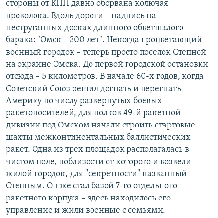
стороны от КПП давно оборвана колючая
проволока. Вдоль дороги – надпись на
неструганных досках длинного обветшалого
барака: "Омск – 300 лет". Некогда процветающий
военный городок – теперь просто поселок Степной
на окраине Омска. До первой городской остановки
отсюда – 5 километров. В начале 60-х годов, когда
Советский Союз решил догнать и перегнать
Америку по числу развернутых боевых
ракетоносителей, для полков 49-й ракетной
дивизии под Омском начали строить стартовые
шахты межконтинентальных баллистических
ракет. Одна из трех площадок располагалась в
чистом поле, поблизости от которого и возвели
жилой городок, для "секретности" названный
Степным. Он же стал базой 7-го отдельного
ракетного корпуса – здесь находилось его
управление и жили военные с семьями.