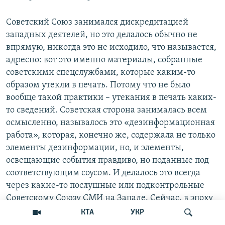
Советский Союз занимался дискредитацией
западных деятелей, но это делалось обычно не
впрямую, никогда это не исходило, что называется,
адресно: вот это именно материалы, собранные
советскими спецслужбами, которые каким-то
образом утекли в печать. Потому что не было
вообще такой практики – утекания в печать каких-
то сведений. Советская сторона занималась всем
осмысленно, называлось это «дезинформационная
работа», которая, конечно же, содержала не только
элементы дезинформации, но, и элементы,
освещающие события правдиво, но поданные под
соответствующим соусом. И делалось это всегда
через какие-то послушные или подконтрольные
Советскому Союзу СМИ на Западе. Сейчас, в эпоху
интернета, конечно, мы смотрим на это как на
КТА
УКР
вчерашний день, но, в конце концов, никогда за