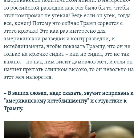
американской политической линии. В интересах-
то российской разведки как раз было бы то, чтобы
этот компромат не утекал! Ведь если он утек, тогда
все, конец! Потому что сейчас Трамп сорвется с
этого крючка! Это как раз интересно для
американской разведки и контрразведки, и
истеблишмента, чтобы показать Трампу, что он не
только на крючке сидит – или не сидит, это не так
важно, – но над ним висит дамоклов меч, и если он
начнет прыгать слишком высоко, то он невольно на
этот меч напорется.
– В ваших словах, надо сказать, звучит неприязнь к
"американскому истеблишменту" и сочувствие к
Трампу.