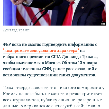
ПРИСОЕДИНЯЙТЕСЬ!
ПОБЕДИТЕЛЕЙ НЕ СУДЯТ?
КРЫМ.НЕПОКОРЕННЫЙ
ELIFBE
Дональд Трамп
УКРАИНСКАЯ ПРОБЛЕМА КРЫМА
Все сайты RFE/RL
ФБР пока не смогло подтвердить информацию о
"компромате сексуального характера"
на
избранного президента США Дональда Трампа,
якобы имеющемся в Москве. Об этом 13 января
сообщил телеканал
CNN, ранее рассказавший о
возможном существовании таких документов.
Трамп твердо заявляет, что никакого компромата у
Кремля на него быть не может, и резко критикует
всех журналистов, публикующих непроверенные
данные. Американские спецслужбы сейчас явно