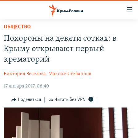
Доступность
ссылки
Вернуться
ОБЩЕСТВО
к
НОВОСТИ
Похороны на девяти сотках: в
основному
СПЕЦПРОЕКТЫ
содержанию
Крыму открывают первый
ВОДА
Вернутся
ГРУЗ 200
крематорий
к
ИСТОРИЯ
КАРТА ВОЕННЫХ ОБЪЕКТОВ КРЫМА
главной
Виктория Веселова
Максим Степанцов
ЕЩЕ
11 ЛЕТ ОККУПАЦИИ КРЫМА. 11 ИСТОРИЙ СОПРОТИВЛЕНИЯ
навигации
Вернутся
17 января 2017, 08:40
РАДІО СВОБОДА
ИНТЕРАКТИВ
к
КАК ОБОЙТИ БЛОКИРОВКУ
ИНФОГРАФИКА
Поделиться
Читать без VPN
поиску
ТЕЛЕПРОЕКТ КРЫМ.РЕАЛИИ
Українською
СОВЕТЫ ПРАВОЗАЩИТНИКОВ
Qırımtatar
ПРОПАВШИЕ БЕЗ ВЕСТИ