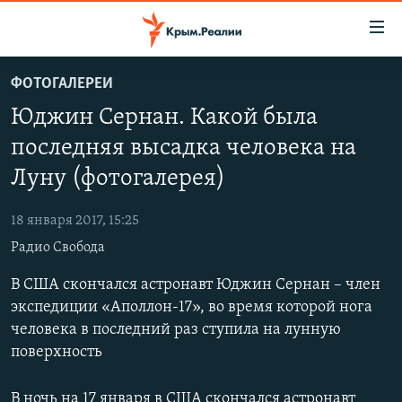
Доступность
ссылки
Вернуться
ФОТОГАЛЕРЕИ
к
НОВОСТИ
Юджин Сернан. Какой была
основному
СПЕЦПРОЕКТЫ
содержанию
последняя высадка человека на
ВОДА
Вернутся
ГРУЗ 200
Луну (фотогалерея)
к
ИСТОРИЯ
КАРТА ВОЕННЫХ ОБЪЕКТОВ КРЫМА
главной
18 января 2017, 15:25
ЕЩЕ
11 ЛЕТ ОККУПАЦИИ КРЫМА. 11 ИСТОРИЙ СОПРОТИВЛЕНИЯ
навигации
Радио Свобода
Вернутся
РАДІО СВОБОДА
ИНТЕРАКТИВ
к
В США скончался астронавт Юджин Сернан – член
КАК ОБОЙТИ БЛОКИРОВКУ
ИНФОГРАФИКА
поиску
экспедиции «Аполлон-17», во время которой нога
ТЕЛЕПРОЕКТ КРЫМ.РЕАЛИИ
человека в последний раз ступила на лунную
Українською
поверхность
СОВЕТЫ ПРАВОЗАЩИТНИКОВ
Qırımtatar
ПРОПАВШИЕ БЕЗ ВЕСТИ
В ночь на 17 января в США скончался астронавт