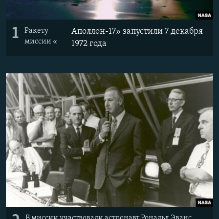
1
Ракету
Аполлон-17
»
запустили 7 декабря
миссии
«
1972 года
В миссии участвовали астронавт Рональд Эванс,