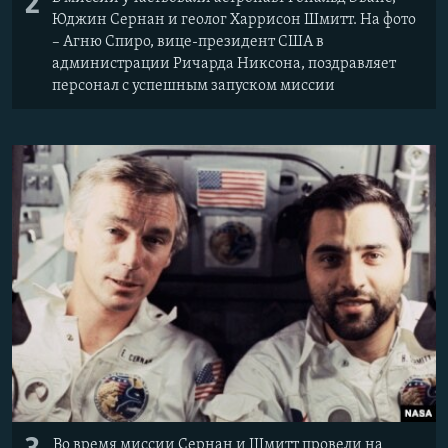
2
Юджин Сернан и геолог Харрисон Шмитт. На фото
– Агню Спиро, вице-президент США в
администрации Ричарда Никсона, поздравляет
персонал с успешным запуском миссии
Во время миссии Сернан и Шмитт провели на