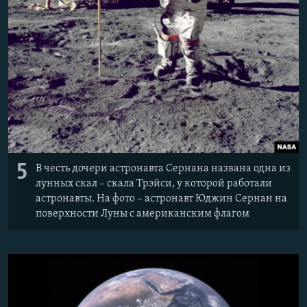
5
В честь дочери астронавта Сернана названа одна из
лунных скал – скала Трэйси, у которой работали
астронавты. На фото – астронавт Юджин Сернан на
поверхности Луны с американским флагом