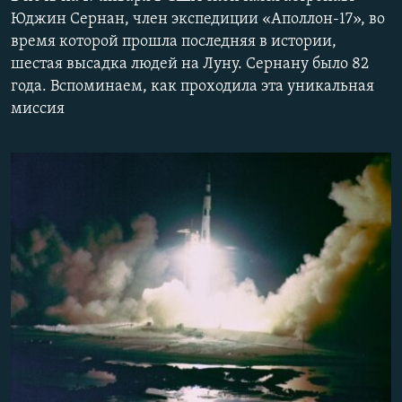
ПРИСОЕДИНЯЙТЕСЬ!
ПОБЕДИТЕЛЕЙ НЕ СУДЯТ?
Юджин Сернан, член экспедиции «Аполлон-17», во
время которой прошла последняя в истории,
КРЫМ.НЕПОКОРЕННЫЙ
шестая высадка людей на Луну. Сернану было 82
ELIFBE
года. Вспоминаем, как проходила эта уникальная
миссия​
УКРАИНСКАЯ ПРОБЛЕМА КРЫМА
Все сайты RFE/RL