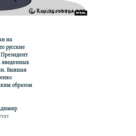
ан на
то русские
. Президент
, введенных
ии. Бывшая
ченко
аким образом
адимир
утат
.