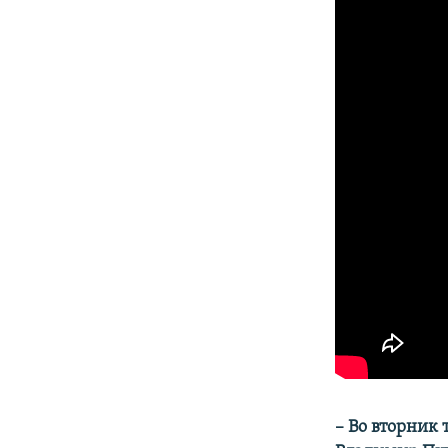
–​
Во вторник 