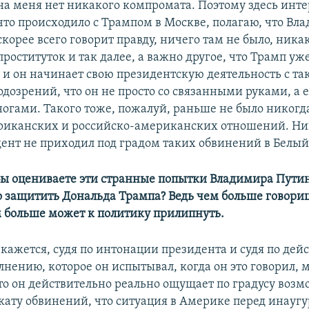
на меня нет никакого компромата. Поэтому здесь интер
что происходило с Трампом в Москве, полагаю, что Вл
скорее всего говорит правду, ничего там не было, ника
проституток и так далее, а важно другое, что Трамп уж
 и он начинает свою президентскую деятельность с т
дозрений, что он не просто со связанными руками, а е
огами. Такого тоже, пожалуй, раньше не было никогд
риканских и российско-американских отношений. Ни
ент не приходил под градом таких обвинений в Белый
 Вы оцениваете эти странные попытки Владимира Пути
 защитить Дональда Трампа? Ведь чем больше говори
м больше может к политику прилипнуть.
кажется, судя по интонации президента и судя по дей
лнению, которое он испытывал, когда он это говорил, 
что он действительно реально ощущает по градусу воз
акату обвинений, что ситуация в Америке перед инаугу