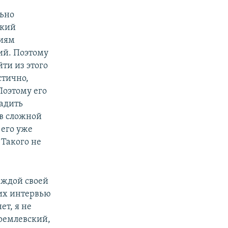
льно
окий
ниям
ий. Поэтому
йти из этого
стично,
Поэтому его
ладить
 в сложной
 его уже
 Такого не
аждой своей
оих интервью
т, я не
кремлевский,