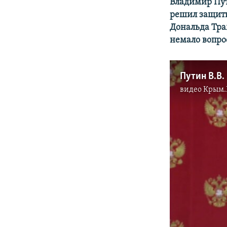
Владимир Пут
решил защит
Дональда Трам
немало вопро
Путин В.В.
видео
Крым.