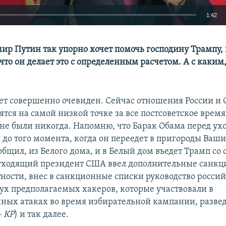
1:42
EMBED
ир Путин так упорно хочет помочь господину Трампу,
что он делает это с определенным расчетом. А с каким
ет совершенно очевиден. Сейчас отношения России и
тся на самой низкой точке за все постсоветское врем
не были никогда. Напомню, что Барак Обама перед ухо
 до того момента, когда он переедет в пригороды Ваши
общил, из Белого дома, и в Белый дом въедет Трамп со
уходящий президент США ввел дополнительные санкц
стности, внес в санкционные списки руководство росси
вух предполагаемых хакеров, которые участвовали в
ых атаках во время избирательной кампании, разве
​ КР
) и так далее.