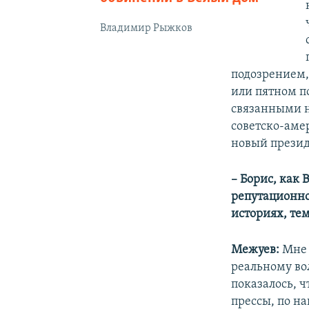
Владимир Рыжков
подозрением,
или пятном по
связанными н
советско-аме
новый презид
– Борис, как
репутационно
историях, те
Межуев:
Мне 
реальному во
показалось, 
прессы, по н