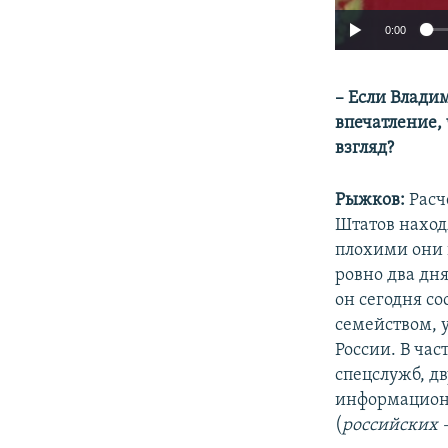
0:00
–​
Если Владим
впечатление, 
взгляд?
Рыжков:
Расч
Штатов находя
плохими они 
ровно два дня
он сегодня со
семейством, 
России. В ча
спецслужб, д
информационн
(
российских –