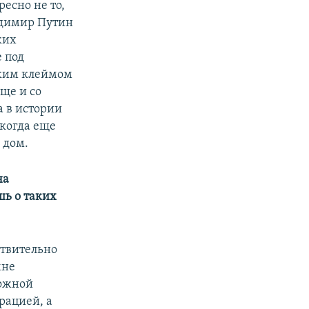
есно не то,
адимир Путин
ких
е под
аким клеймом
ще и со
а в истории
когда еще
 дом.
на
шь о таких
ствительно
мне
можной
рацией, а