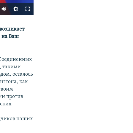
SHARE
 возникает
, на Ваш
 Соединенных
я, такими
дом, осталось
нгтона, как
px
width
 своим
ии против
йских
дчиков наших