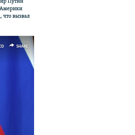
мир Путин
 Америки
, что вызвал
ED
SHARE