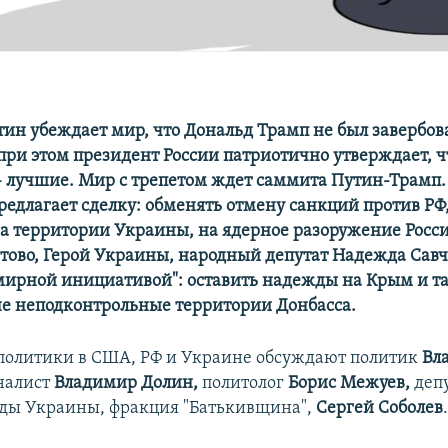
ин убеждает мир, что Дональд Трамп не был завербов
 при этом президент России патриотично утверждает, ч
– лучшие. Мир с трепетом ждет саммита Путин-Трамп
едлагает сделку: обменять отмену санкций против РФ
на территории Украины, на ядерное разоружение Росс
тово, Герой Украины, народный депутат Надежда Сав
"мирной инициативой": оставить надежды на Крым и т
не неподконтрольные территории Донбасса.
политики в США, РФ и Украине обсуждают политик
Вл
налист
Владимир Долин,
политолог
Борис Межуев,
деп
ды Украины, фракция "Батькивщина",
Сергей Соболев