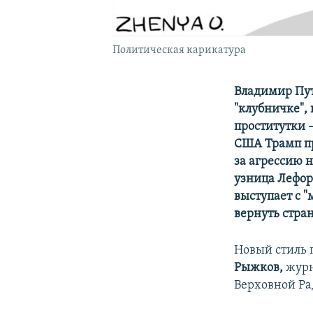
Политическая карикатура
Владимир Пут
"клубничке",
проститутки 
США Трамп пр
за агрессию 
узница Лефор
выступает с 
вернуть стра
Новый стиль 
Рыжков,
жур
Верховной Ра