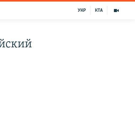
УКР
КТА
ийский