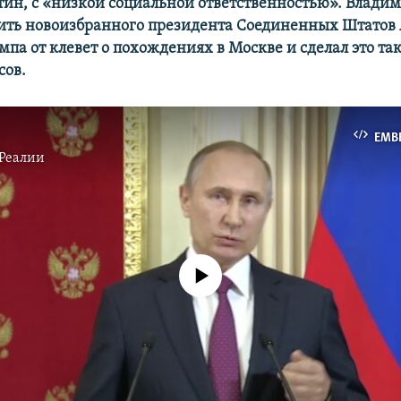
ин, с «низкой социальной ответственностью». Влади
ить новоизбранного президента Соединенных Штатов
па от клевет о похождениях в Москве и сделал это так
сов.
EMB
Реалии
No media source currently available