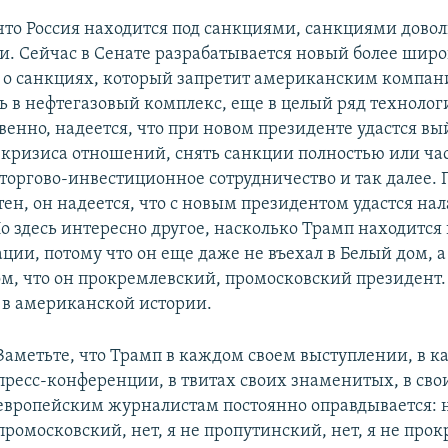
 что Россия находится под санкциями, санкциями дово
. Сейчас в Сенате разрабатывается новый более шир
 о санкциях, который запретит американским компа
ь в нефтегазовый комплекс, еще в целый ряд технолог
венно, надеется, что при новом президенте удастся вы
кризиса отношений, снять санкции полностью или ча
 торгово-инвестиционное сотрудничество и так далее. 
ен, он надеется, что с новым президентом удастся на
о здесь интересно другое, насколько Трамп находится
ации, потому что он еще даже не въехал в Белый дом, а
ом, что он прокремлевский, промосковский президент.
 в американской истории.
Заметьте, что Трамп в каждом своем выступлении, в к
пресс-конференции, в твитах своих знаменитых, в св
европейским журналистам постоянно оправдывается: не
промосковский, нет, я не пропутинский, нет, я не про