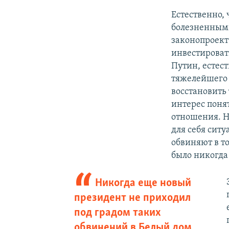
Естественно,
болезненными
законопроект
инвестироват
Путин, естест
тяжелейшего 
восстановить
интерес понят
отношения. Н
для себя ситу
обвиняют в т
было никогда
Никогда еще новый
президент не приходил
под градом таких
обвинений в Белый дом