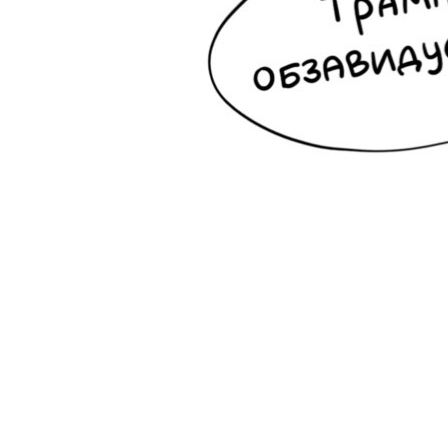
ПОБЕДИТЕЛЕЙ НЕ СУДЯТ?
КРЫМ.НЕПОКОРЕННЫЙ
ELIFBE
УКРАИНСКАЯ ПРОБЛЕМА КРЫМА