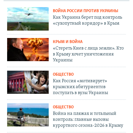
ВОЙНА РОССИИ ПРОТИВ УКРАИНЫ
Как Украина берет под контроль
«сухопутный коридор» в Крым
КРЫМ И ВОЙНА
«Стереть Киев с лица земли». Кто
в Крыму хочет уничтожения
Украины
ОБЩЕСТВО
Как Россия «мотивирует»
крымских абитуриентов
поступать в вузы Украины
ОБЩЕСТВО
Война на пляжах и тотальный
контроль: главные вызовы
курортного сезона-2026 в Крыму