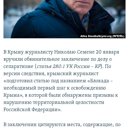
ПРИСОЕДИНЯЙТЕСЬ!
ПОБЕДИТЕЛЕЙ НЕ СУДЯТ?
КРЫМ.НЕПОКОРЕННЫЙ
ELIFBE
УКРАИНСКАЯ ПРОБЛЕМА КРЫМА
Все сайты RFE/RL
В Крыму журналисту Николаю Семене 20 января
вручили обвинительное заключение по делу о
сепаратизме (
статья 280.1 УК России – КР
). По
версии следствия, крымский журналист
«подготовил статью под названием «Блокада –
необходимый первый шаг к освобождению
Крыма», в которой были обнаружены призывы к
нарушению территориальной целостности
Российской Федерации».
В заключении цитируются места, содержащие, по