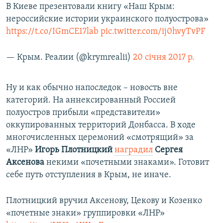
В Киеве презентовали книгу «Наш Крым:
нероссийские истории украинского полуострова»
https://t.co/IGmCE17lab
pic.twitter.com/ij0hvyTvPF
— Крым. Реалии (@krymrealii)
20 січня 2017 р.
Ну и как обычно напоследок – новость вне
категорий. На аннексированный Россией
полуостров прибыли «представители»
оккупированных территорий Донбасса. В ходе
многочисленных церемоний «смотрящий» за
«ЛНР»
Игорь Плотницкий
наградил
Сергея
Аксенова
некими «почетными знаками». Готовит
себе путь отступления в Крым, не иначе.
Плотницкий вручил Аксенову, Цекову и Козенко
«почетные знаки» группировки «ЛНР»