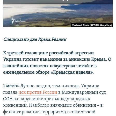
ПРИСОЕДИНЯЙТЕСЬ!
ПОБЕДИТЕЛЕЙ НЕ СУДЯТ?
КРЫМ.НЕПОКОРЕННЫЙ
ELIFBE
УКРАИНСКАЯ ПРОБЛЕМА КРЫМА
Все сайты RFE/RL
Специально для Крым.Реалии
К третьей годовщине российской агрессии
Украина готовит наказания за аннексию Крыма. О
важнейших новостях полуострова читайте в
еженедельном обзоре «Крымская неделя».
1 место.
Лучше поздно, чем никогда. Украина
подала
иск против России
в Международный суд
ООН за нарушение трех международных
конвенций. Наиболее значимые обвинения – в
финансировании терроризма и этнической