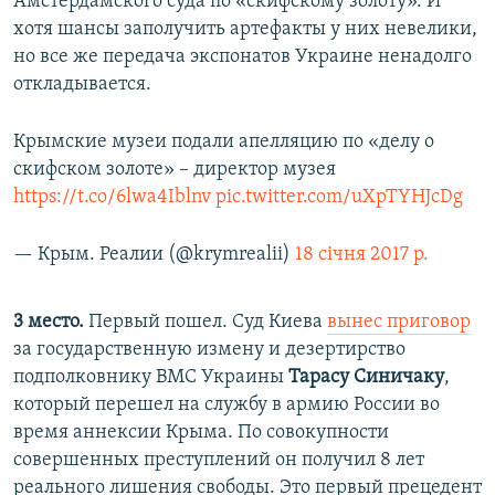
Амстердамского суда по «скифскому золоту». И
хотя шансы заполучить артефакты у них невелики,
но все же передача экспонатов Украине ненадолго
откладывается.
Крымские музеи подали апелляцию по «делу о
скифском золоте» – директор музея
https://t.co/6lwa4Iblnv
pic.twitter.com/uXpTYHJcDg
— Крым. Реалии (@krymrealii)
18 січня 2017 р.
3 место.
Первый пошел. Суд Киева
вынес приговор
за государственную измену и дезертирство
подполковнику ВМС Украины
Тарасу Синичаку
,
который перешел на службу в армию России во
время аннексии Крыма. По совокупности
совершенных преступлений он получил 8 лет
реального лишения свободы. Это первый прецедент