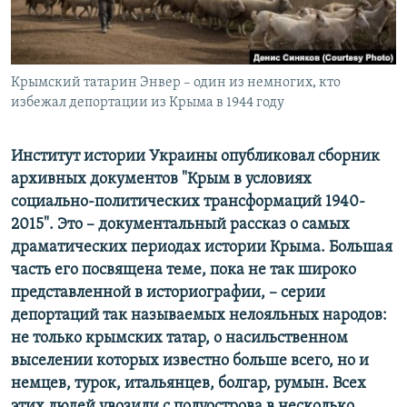
ПРИСОЕДИНЯЙТЕСЬ!
ПОБЕДИТЕЛЕЙ НЕ СУДЯТ?
КРЫМ.НЕПОКОРЕННЫЙ
ELIFBE
Крымский татарин Энвер – один из немногих, кто
избежал депортации из Крыма в 1944 году
УКРАИНСКАЯ ПРОБЛЕМА КРЫМА
Все сайты RFE/RL
Институт истории Украины опубликовал сборник
архивных документов "Крым в условиях
социально-политических трансформаций 1940-
2015". Это – документальный рассказ о самых
драматических периодах истории Крыма. Большая
часть его посвящена теме, пока не так широко
представленной в историографии, – серии
депортаций так называемых нелояльных народов:
не только крымских татар, о насильственном
выселении которых известно больше всего, но и
немцев, турок, итальянцев, болгар, румын. Всех
этих людей увозили с полуострова в несколько