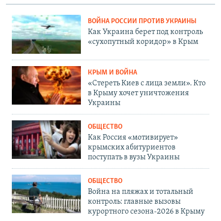
ВОЙНА РОССИИ ПРОТИВ УКРАИНЫ
Как Украина берет под контроль
«сухопутный коридор» в Крым
КРЫМ И ВОЙНА
«Стереть Киев с лица земли». Кто
в Крыму хочет уничтожения
Украины
ОБЩЕСТВО
Как Россия «мотивирует»
крымских абитуриентов
поступать в вузы Украины
ОБЩЕСТВО
Война на пляжах и тотальный
контроль: главные вызовы
курортного сезона-2026 в Крыму