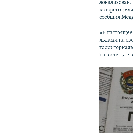
локализован.
которого вел
сообщил Медв
«В настоящее
льдами на св
территориальн
пакостить. Эт