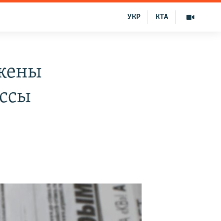
УКР
КТА
ижены
ессы