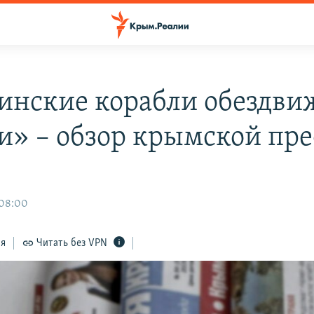
инские корабли обездв
и» – обзор крымской пр
 08:00
ся
Читать без VPN