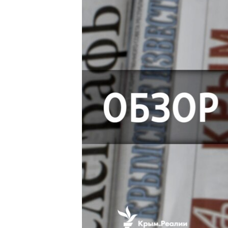
ПОБЕДИТЕЛЕЙ НЕ СУДЯТ?
КРЫМ.НЕПОКОРЕННЫЙ
ELIFBE
УКРАИНСКАЯ ПРОБЛЕМА КРЫМА