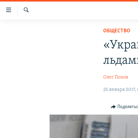
Доступность
ссылки
Искать
Вернуться
НОВОСТИ
ОБЩЕСТВО
к
СПЕЦПРОЕКТЫ
основному
«Укра
содержанию
ВОДА
ГРУЗ 200
Вернутся
льдам
ИСТОРИЯ
КАРТА ВОЕННЫХ ОБЪЕКТОВ КРЫМА
к
главной
ЕЩЕ
11 ЛЕТ ОККУПАЦИИ КРЫМА. 11 ИСТОРИЙ
Олег Попов
навигации
СОПРОТИВЛЕНИЯ
РАДІО СВОБОДА
ИНТЕРАКТИВ
Вернутся
25 января 2017,
к
КАК ОБОЙТИ БЛОКИРОВКУ
ИНФОГРАФИКА
поиску
ТЕЛЕПРОЕКТ КРЫМ.РЕАЛИИ
Поделить
СОВЕТЫ ПРАВОЗАЩИТНИКОВ
ПРОПАВШИЕ БЕЗ ВЕСТИ