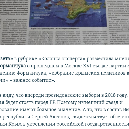
азета»
в рубрике «Колонка эксперта» разместила мнен
Форманчука
о прошедшем в Москве XVI съезде партии 
мнению Форманчука, «избрание крымских политиков в
ии» – важное событие».
 виду, что впереди президентские выборы в 2018 году, 
ая будет стоять перед ЕР. Поэтому нынешний съезд и
ование имеют большое значение. А то, что в состав В
а республики Сергей Аксенов, свидетельствует об оче
ики Крым в укреплении российской государственности,