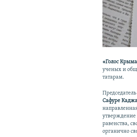
«Голос Крым
ученых и общ
татарам.
Председатель
Сафуре Кадж
направленная
утверждение 
равенства, с
органично св