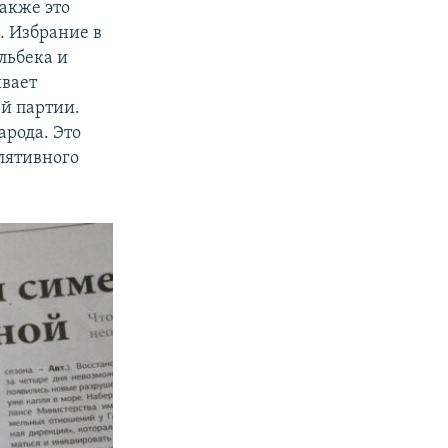
акже это
. Избрание в
льбека и
ивает
й партии.
арода. Это
лятивного