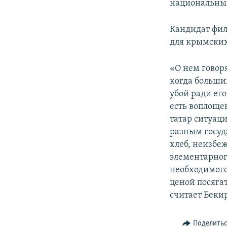
национальных
Кандидат фи
для крымских
«О нем говоря
когда больши
убой ради его
есть воплоще
татар ситуац
разным госуд
хлеб, неизбеж
элементарног
необходимого
ценой посягат
считает Беки
Поделить