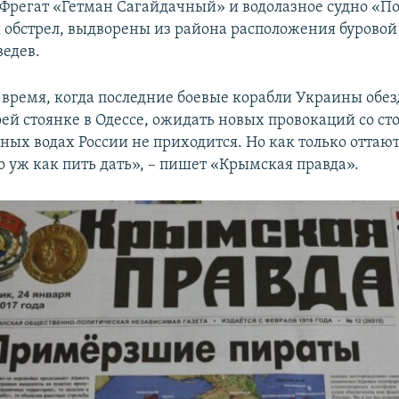
 Фрегат «Гетман Сагайдачный» и водолазное судно «Поч
и обстрел, выдворены из района расположения буровой 
едев.
 время, когда последние боевые корабли Украины об
оей стоянке в Одессе, ожидать новых провокаций со ст
ых водах России не приходится. Но как только оттают,
о уж как пить дать», – пишет «Крымская правда».