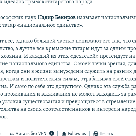
 идеалов крымскотатарского народа.
лософских наук
Надир Бекиров
называет национальны
 татар «национальное единство».
т все, однако большей частью понимают его так, что е
нство, а лучше все крымские татары идут за одним пр
 хозяина. И каждый из этих «деятелей» претендует на т
ние национального единства. С моей точки зрения, д
ия, когда они в жизни вынуждены служить на разных 
арствам и политическим силам, отрабатывая свой еж
на. И само по себе это допустимо. Однако эта служба р
о проживания и выживания не может выходить за ра
 условия существования и превращаться в стремлени
ельства на своих соотечественников и интересы народа
ров.
ся
Читать без VPN
Follow us
Печать