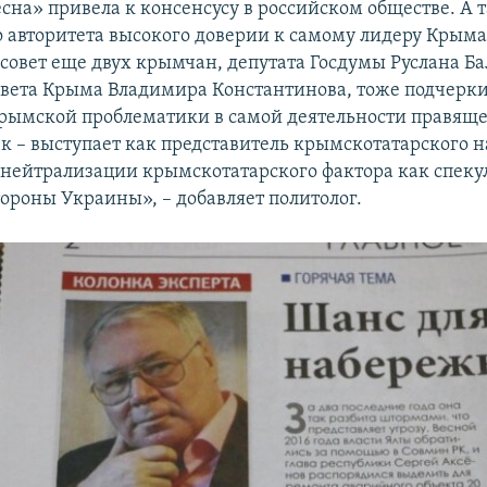
сна» привела к консенсусу в российском обществе. А т
о авторитета высокого доверии к самому лидеру Крыма
совет еще двух крымчан, депутата Госдумы Руслана Ба
овета Крыма Владимира Константинова, тоже подчерк
рымской проблематики в самой деятельности правяще
к – выступает как представитель крымскотатарского н
 нейтрализации крымскотатарского фактора как спеку
тороны Украины», – добавляет политолог.