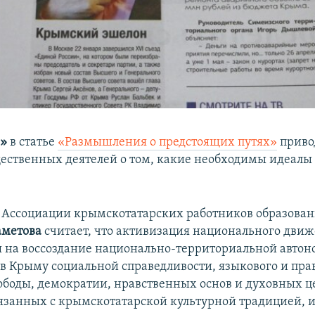
а»
в статье
«Размышления о предстоящих путях»
приво
ественных деятелей о том, какие необходимы идеал
 Ассоциации крымскотатарских работников образова
аметова
считает, что активизация национального движ
 на воссоздание национально-территориальной автон
в Крыму социальной справедливости, языкового и пра
вободы, демократии, нравственных основ и духовных ц
язанных с крымскотатарской культурной традицией, и