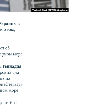
Украины в
и о том,
ет об
ерном море.
ла
Геннадия
орских сил
нь из
рнефтегазу»
рном море.
дент был