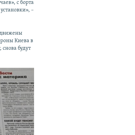
аев», с борта
установки», –
ездвижены
ороны Киева в
 снова будут