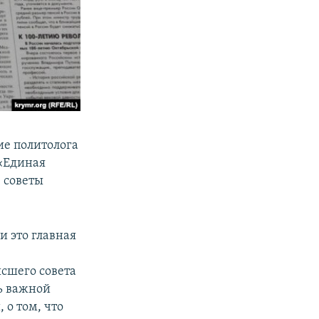
ие политолога
«Единая
 советы
и это главная
ысшего совета
нь важной
 о том, что