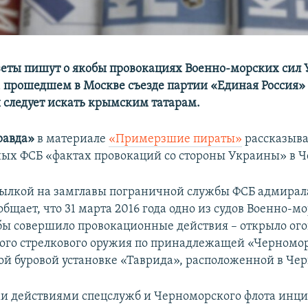
еты пишут о якобы провокациях Военно-морских сил 
 прошедшем в Москве съезде партии «Единая Россия» 
 следует искать крымским татарам.
равда»
в материале
«Примерзшие пираты»
рассказыва
ых ФСБ «фактах провокаций со стороны Украины» в Ч
сылкой на замглавы пограничной службы ФСБ адмира
общает, что 31 марта 2016 года одно из судов Военно-м
ы совершило провокационные действия – открыло ого
ого стрелкового оружия по принадлежащей «Черномо
й буровой установке «Таврида», расположенной в Че
 действиями спецслужб и Черноморского флота инци