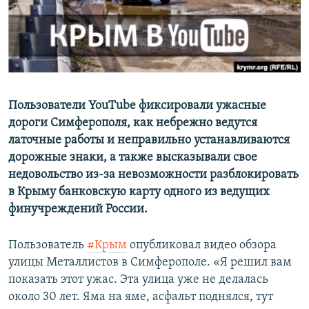
ПРИСОЕДИНЯЙТЕСЬ!
ПОБЕДИТЕЛЕЙ НЕ СУДЯТ?
КРЫМ.НЕПОКОРЕННЫЙ
ELIFBE
УКРАИНСКАЯ ПРОБЛЕМА КРЫМА
Все сайты RFE/RL
Пользователи YouTube фиксировали ужасные
дороги Симферополя, как небрежно ведутся
латочные работы и неправильно устанавливаются
дорожные знаки, а также высказывали свое
недовольство из-за невозможности разблокировать
в Крыму банковскую карту одного из ведущих
финучреждений России.
Пользователь
#Крым
опубликовал видео обзора
улицы Металлистов в Симферополе. «Я решил вам
показать этот ужас. Эта улица уже не делалась
около 30 лет. Яма на яме, асфальт поднялся, тут