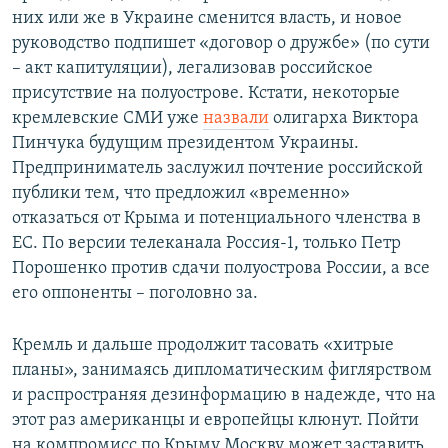
них или же в Украине сменится власть, и новое
руководство подпишет «договор о дружбе» (по сути
– акт капитуляции), легализовав российское
присутствие на полуострове. Кстати, некоторые
кремлевские СМИ уже
назвали
олигарха Виктора
Пинчука будущим президентом Украины.
Предприниматель заслужил почтение российской
публики тем, что предложил «временно»
отказаться от Крыма и потенциального членства в
ЕС. По версии телеканала Россия-1, только Петр
Порошенко против сдачи полуострова России, а все
его оппоненты – поголовно за.
Кремль и дальше продолжит тасовать «хитрые
планы», занимаясь дипломатическим фиглярством
и распространяя дезинформацию в надежде, что на
этот раз американцы и европейцы клюнут. Пойти
на компромисс по Крыму Москву может заставить