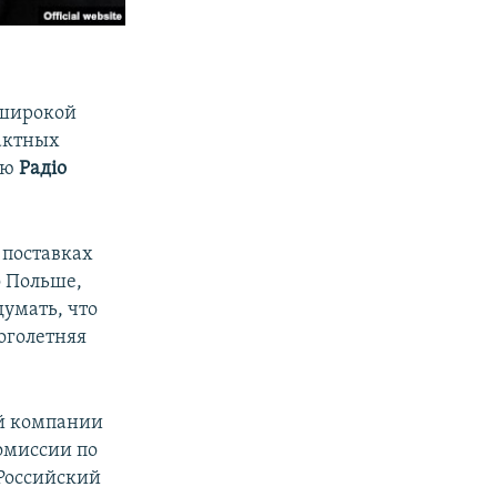
о широкой
рактных
ью
Радiо
 поставках
о Польше,
умать, что
ноголетняя
ой компании
омиссии по
 Российский