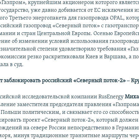
«Газпром», крупнейшим акционером которого являетс
государство, уже давно добивается от ЕС исключения и
ого Третьего энергопакета для газопровода OPAL, кот
ссийский газопровод «Северный поток» с газотранспо
мании и стран Центральной Европы. Осенью Европейс
ние об изменении условий использования газопровода
 значительной степени удовлетворило требования «Газ
комиссии резко раскритиковали Киев и Варшава, а по
ла в суд.
 заблокировать российский «Северный поток-2» ‒ Кр
сийской исследовательской компании RusEnergy
Миха
вление заместителя председателя правления «Газпром
 Польши политическим, и связывает его со способност
кировать проект «Северный поток-2», который должен
рождений на севере России непосредственно в Германи
моря, минуя традиционные транзитные маршруты чер