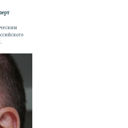
перт
ическим
оссийского
.