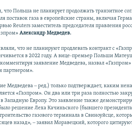
 что Польша не планирует продолжать транзитное сог
ля поставок газа в европейские страны, включая Герм
рвью Reuters заместитель председателя правления ро
азпром»
Александр Медведев.
являли, что не планируют продлевать контракт с «Газп
нчивается в 2022 году. А вице-премьер Польши Матеу
комментируя заявление Медведева, назвал «Газпром»
 партнером».
ние Медведева ‒ ред.) только подтверждает, каким не
ляется «Газпром». Он два или три раза полностью закр
 в Западную Европу. Это заявление также демонстриру
ыло решение Леха Качиньского (бывшего президента
строительство газового терминала в Свиноуйсце, кото
сяцев назад», ‒ заявил Моравецкий, которого цитирую