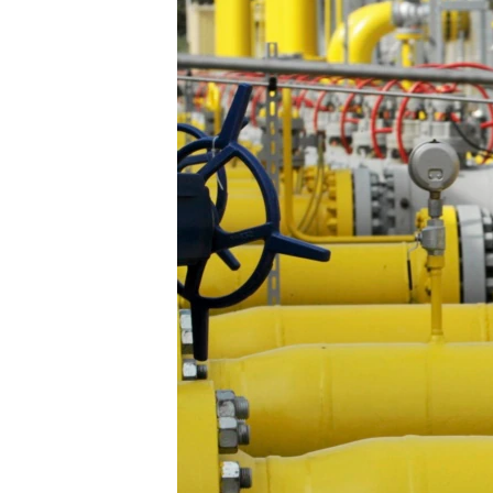
ПОБЕДИТЕЛЕЙ НЕ СУДЯТ?
КРЫМ.НЕПОКОРЕННЫЙ
ELIFBE
УКРАИНСКАЯ ПРОБЛЕМА КРЫМА