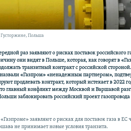
в Густоржине, Польша
ередной раз заявляют о рисках поставок российского га
ричину они видят в Польше, которая, как говорят в «Га
одолжать транзитный контракт с российской стороной.
 назвали «Газпром» «ненадежным партнером», подтвер
руют продлевать контракт, который истекает в 2022 го
что главный конфликт между Москвой и Варшавой разг
Польши заблокировать российский проект газопровод
«Газпроме» заявляют о рисках для поставок газа в ЕС 
ршава не принимает новые условия транзита.