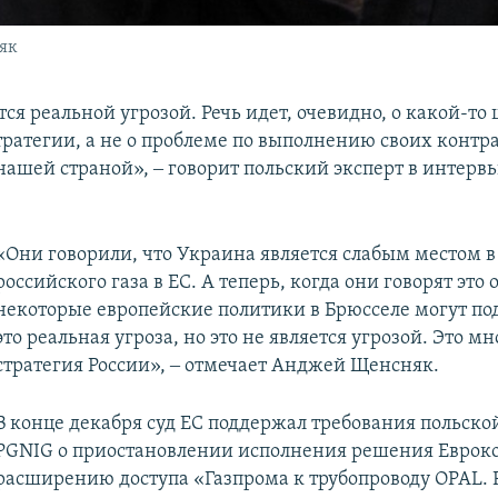
як
тся реальной угрозой. Речь идет, очевидно, о какой-т
тратегии, а не о проблеме по выполнению своих конт
 нашей страной», ‒ говорит польский эксперт в интерв
«Они говорили, что Украина является слабым местом в
российского газа в ЕС. А теперь, когда они говорят это 
некоторые европейские политики в Брюсселе могут под
это реальная угроза, но это не является угрозой. Это м
стратегия России», ‒ отмечает Анджей Щенсняк.
В конце декабря суд ЕС поддержал требования польск
PGNIG о приостановлении исполнения решения Еврок
расширению доступа «Газпрома к трубопроводу OPAL.