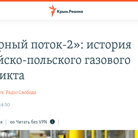
рный поток-2»: история
йско-польского газового
икта
ук
Радіо Свобода
14:30
ся
Читать без VPN