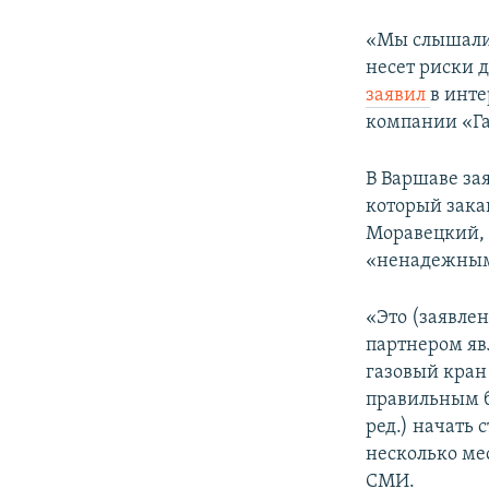
«Мы слышали,
несет риски д
заявил
в инте
компании «Г
В Варшаве за
который зака
Моравецкий, 
«ненадежным
«Это (заявле
партнером яв
газовый кран
правильным б
ред.) начать 
несколько ме
СМИ.