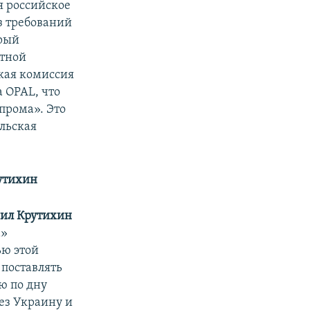
я российское
з требований
орый
ртной
кая комиссия
 OPAL, что
прома». Это
льская
утихин
ил Крутихин
а»
ью этой
 поставлять
ю по дну
ез Украину и