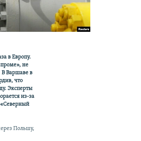
за в Европу.
зпроме», не
 В Варшаве в
див, что
ду. Эксперты
орается из-за
а «Северный
через Польшу,