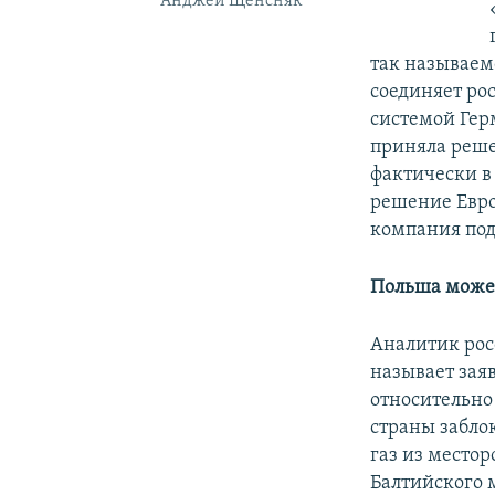
Анджей Щенсняк
так называем
соединяет ро
системой Гер
приняла реше
фактически в
решение Евро
компания пода
Польша может
Аналитик рос
называет зая
относительно
страны забло
газ из место
Балтийского 