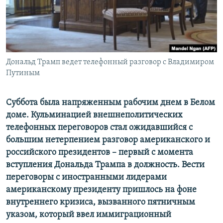
ПРИСОЕДИНЯЙТЕСЬ!
ПОБЕДИТЕЛЕЙ НЕ СУДЯТ?
КРЫМ.НЕПОКОРЕННЫЙ
ELIFBE
Дональд Трамп ведет телефонный разговор с Владимиром
УКРАИНСКАЯ ПРОБЛЕМА КРЫМА
Путиным
Все сайты RFE/RL
Суббота была напряженным рабочим днем в Белом
доме. Кульминацией внешнеполитических
телефонных переговоров стал ожидавшийся с
большим нетерпением разговор американского и
российского президентов –
первый с момента
вступления Дональда Трампа в должность.
Вести
переговоры с иностранными лидерами
американскому президенту пришлось на фоне
внутреннего кризиса, вызванного пятничным
указом, который ввел иммиграционный