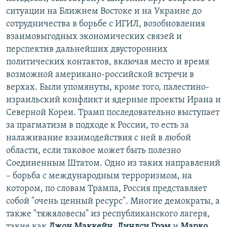
ситуации на Ближнем Востоке и на Украине до
сотрудничества в борьбе с ИГИЛ, возобновления
взаимовыгодных экономических связей и
перспектив дальнейших двусторонних
политических контактов, включая место и время
возможной американо-российской встречи в
верхах. Были упомянуты, кроме того, палестино-
израильский конфликт и ядерные проекты Ирана и
Северной Кореи. Трамп последовательно выступает
за прагматизм в подходе к России, то есть за
налаживание взаимодействия с ней в любой
области, если таковое может быть полезно
Соединенным Штатом. Одно из таких направлений
– борьба с международным терроризмом, на
котором, по словам Трампа, Россия представляет
собой "очень ценный ресурс". Многие демократы, а
также "тяжяловесы" из республиканского лагеря,
такие как
Джон Маккейн
,
Линдси Грэм
и
Марко