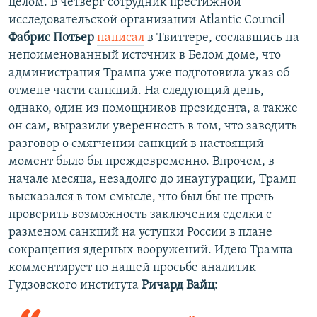
целом. В четверг сотрудник престижной
исследовательской организации Atlantic Council
Фабрис Потьер
написал
в Твиттере, сославшись на
непоименованный источник в Белом доме, что
администрация Трампа уже подготовила указ об
отмене части санкций. На следующий день,
однако, один из помощников президента, а также
он сам, выразили уверенность в том, что заводить
разговор о смягчении санкций в настоящий
момент было бы преждевременно. Впрочем, в
начале месяца, незадолго до инаугурации, Трамп
высказался в том смысле, что был бы не прочь
проверить возможность заключения сделки с
разменом санкций на уступки России в плане
сокращения ядерных вооружений. Идею Трампа
комментирует по нашей просьбе аналитик
Гудзовского института
Ричард Вайц: