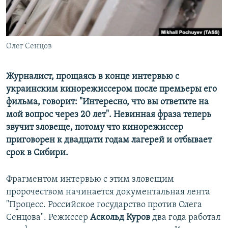
ПРИСОЕДИНЯЙТЕСЬ!
ПОБЕДИТЕЛЕЙ НЕ СУДЯТ?
КРЫМ.НЕПОКОРЕННЫЙ
ELIFBE
Олег Сенцов
УКРАИНСКАЯ ПРОБЛЕМА КРЫМА
Журналист, прощаясь в конце интервью с
Все сайты RFE/RL
украинским кинорежиссером после премьеры его
фильма, говорит: "Интересно, что вы ответите на
мой вопрос через 20 лет". Невинная фраза теперь
звучит зловеще, потому что кинорежиссер
приговорен к двадцати годам лагерей и отбывает
срок в Сибири.
Фрагментом интервью с этим зловещим
пророчеством начинается документальная лента
"Процесс. Российское государство против Олега
Сенцова". Режиссер
Аскольд Куров
два года работал