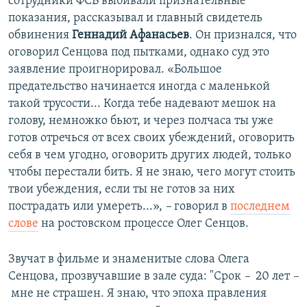
сотрудники ФСБ выбивали признательные
показания, рассказывал и главный свидетель
обвинения
Геннадий Афанасьев
. Он признался, что
оговорил Сенцова под пытками, однако суд это
заявление проигнорировал. «Большое
предательство начинается иногда с маленькой
такой трусости... Когда тебе надевают мешок на
голову, немножко бьют, и через полчаса ты уже
готов отречься от всех своих убеждений, оговорить
себя в чем угодно, оговорить других людей, только
чтобы перестали бить. Я не знаю, чего могут стоить
твои убеждения, если ты не готов за них
пострадать или умереть...»,
–
говорил в
последнем
слове
на ростовском процессе Олег Сенцов.
Звучат в фильме и знаменитые слова Олега
Сенцова, прозвучавшие в зале суда: "Срок
–
​ 20 лет
–
​ мне не страшен. Я знаю, что эпоха правления