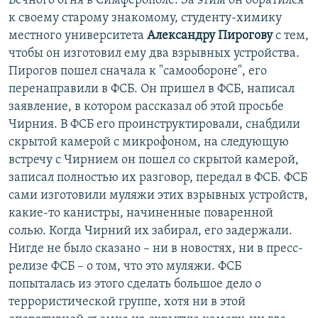
Вечного огня в Симферополе. За этим он обратился
к своему старому знакомому, студенту-химику
местного университета
Александру Пирогову
с тем,
чтобы он изготовил ему два взрывных устройства.
Пирогов пошел сначала к "самообороне", его
перенаправили в ФСБ. Он пришел в ФСБ, написал
заявление, в котором рассказал об этой просьбе
Чирния. В ФСБ его проинструктировали, снабдили
скрытой камерой с микрофоном, на следующую
встречу с Чирнием он пошел со скрытой камерой,
записал полностью их разговор, передал в ФСБ. ФСБ
сами изготовили муляжи этих взрывных устройств,
какие-то канистры, начиненные поваренной
солью. Когда Чирний их забирал, его задержали.
Нигде не было сказано – ни в новостях, ни в пресс-
релизе ФСБ – о том, что это муляжи. ФСБ
попыталась из этого сделать большое дело о
террористической группе, хотя ни в этой