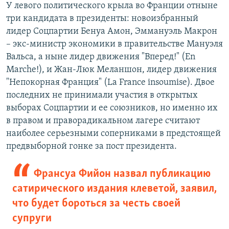
У левого политического крыла во Франции отныне
три кандидата в президенты: новоизбранный
лидер Соцпартии Бенуа Амон, Эммануэль Макрон
– экс-министр экономики в правительстве Мануэля
Вальса, а ныне лидер движения "Вперед!" (En
Marche!), и Жан-Люк Меланшон, лидер движения
"Непокорная Франция" (La France insoumise). Двое
последних не принимали участия в открытых
выборах Соцпартии и ее союзников, но именно их
в правом и праворадикальном лагере считают
наиболее серьезными соперниками в предстоящей
предвыборной гонке за пост президента.
Франсуа Фийон назвал публикацию
сатирического издания клеветой, заявил,
что будет бороться за честь своей
супруги