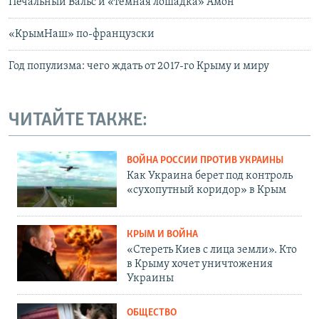
Печальный Вальс и «темная лошадка» Амон
«КрымНаш» по-французски
Год популизма: чего ждать от 2017-го Крыму и миру
ЧИТАЙТЕ ТАКЖЕ:
ВОЙНА РОССИИ ПРОТИВ УКРАИНЫ
Как Украина берет под контроль
«сухопутный коридор» в Крым
КРЫМ И ВОЙНА
«Стереть Киев с лица земли». Кто
в Крыму хочет уничтожения
Украины
ОБЩЕСТВО