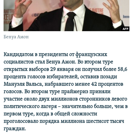
ПРИСОЕДИНЯЙТЕСЬ!
ПОБЕДИТЕЛЕЙ НЕ СУДЯТ?
КРЫМ.НЕПОКОРЕННЫЙ
ELIFBE
Бенуа Амон
УКРАИНСКАЯ ПРОБЛЕМА КРЫМА
Все сайты RFE/RL
Кандидатом в президенты от французских
социалистов стал Бенуа Амон. Во втором туре
открытых выборов 29 января он получил более 58,6
процента голосов избирателей, оставив позади
Мануэля Вальса, набравшего менее 42 процентов
голосов. Во втором туре праймериз приняли
участие около двух миллионов сторонников левого
политического лагеря – значительно больше, чем в
первом туре, когда в общей сложности
проголосовало порядка миллиона шестисот тысяч
граждан.