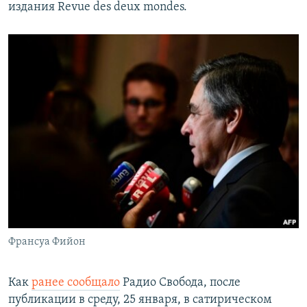
издания Revue des deux mondes.
Франсуа Фийон
Как
ранее сообщало
Радио Свобода, после
публикации в среду, 25 января, в сатирическом