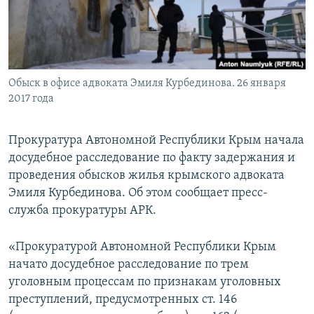
ПРИСОЕДИНЯЙТЕСЬ!
ПОБЕДИТЕЛЕЙ НЕ СУДЯТ?
КРЫМ.НЕПОКОРЕННЫЙ
ELIFBE
Обыск в офисе адвоката Эмиля Курбединова. 26 января
УКРАИНСКАЯ ПРОБЛЕМА КРЫМА
2017 года
Все сайты RFE/RL
Прокуратура Автономной Республики Крым начала
досудебное расследование по факту задержания и
проведения обысков жилья крымского адвоката
Эмиля Курбединова. Об этом сообщает пресс-
служба прокуратуры АРК.
«Прокуратурой Автономной Республики Крым
начато досудебное расследование по трем
уголовным процессам по признакам уголовных
преступлений, предусмотренных ст. 146