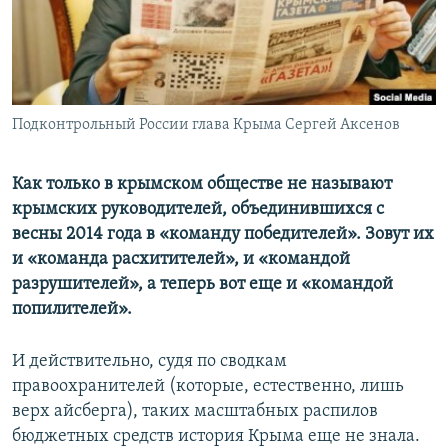
ПРИСОЕДИНЯЙТЕСЬ!
ПОБЕДИТЕЛЕЙ НЕ СУДЯТ?
КРЫМ.НЕПОКОРЕННЫЙ
ELIFBE
Подконтрольный России глава Крыма Сергей Аксенов
УКРАИНСКАЯ ПРОБЛЕМА КРЫМА
Все сайты RFE/RL
Как только в крымском обществе не называют
крымских руководителей, объединившихся с
весны 2014 года в «команду победителей». Зовут их
и «команда расхитителей», и «командой
разрушителей», а теперь вот еще и «командой
попилителей».
И действительно, судя по сводкам
правоохранителей (которые, естественно, лишь
верх айсберга), таких масштабных распилов
бюджетных средств история Крыма еще не знала.