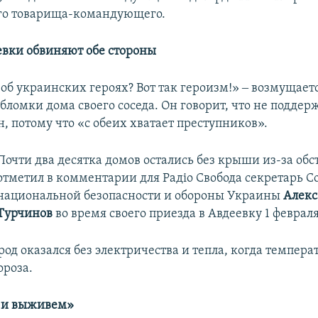
го товарища-командующего.
вки обвиняют обе стороны
об украинских героях? Вот так героизм!» ‒ возмущаетс
бломки дома своего соседа. Он говорит, что не поддер
н, потому что «с обеих хватает преступников».
Почти два десятка домов остались без крыши из-за обс
отметил в комментарии для Радіо Свобода секретарь С
национальной безопасности и обороны Украины
Алекс
Турчинов
во время своего приезда в Авдеевку 1 февраля
род оказался без электричества и тепла, когда темпера
ороза.
 и выживем»