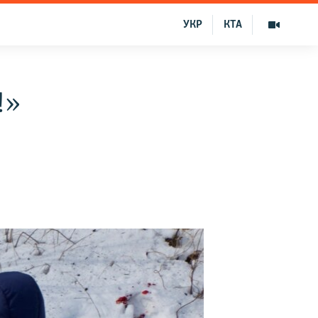
УКР
КТА
!»