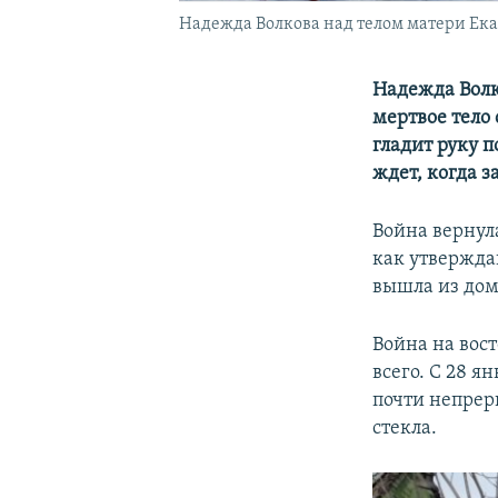
Надежда Волкова над телом матери Екат
Надежда Волк
мертвое тело
гладит руку п
ждет, когда з
Война вернула
как утвержда
вышла из дом
Война на вост
всего. С 28 я
почти непрер
стекла.