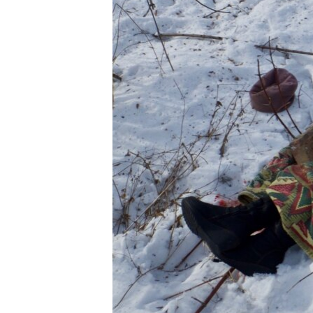
ПОБЕДИТЕЛЕЙ НЕ СУДЯТ?
КРЫМ.НЕПОКОРЕННЫЙ
ELIFBE
УКРАИНСКАЯ ПРОБЛЕМА КРЫМА