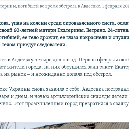
ерины, погибшей во время обстрела в Авдеевке, 1 февраля 201
ова, упав на колени среди окровавленного снега, осм
 своей 60-летней матери Екатерины. Ветрено. 24-летн
огибшей, ее тело дрожит, ее глаза покраснели и опухли
а телом приедут следователи.
сь в Авдеевку четыре дня назад. Первого февраля окол
ют жители города, на них обрушился залп ракет. Екате
а на рынок ‒ и неожиданно попала под обстрел.
оке Украины снова заявила о себе. Авдеевка пострада
нваря и днем, и ночью артиллерийские снаряды летели 
ывно. Этот промышленный город превратился в свалку