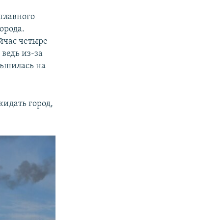
главного
орода.
ейчас четыре
 ведь из-за
ньшилась на
кидать город,