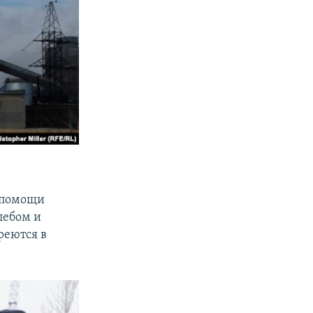
 помощи
лебом и
реются в