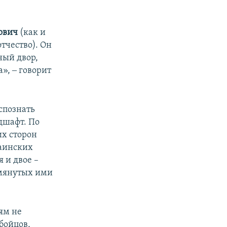
ович
(как и
тчество). Он
ный двор,
», ‒ говорит
спознать
дшафт. По
их сторон
раинских
 и двое –
омянутых ими
ям не
бойцов,