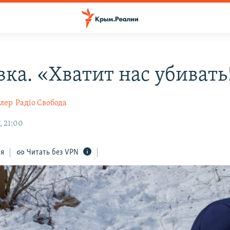
вка. «Хватит нас убивать
лер
Радіо Свобода
, 21:00
ся
Читать без VPN