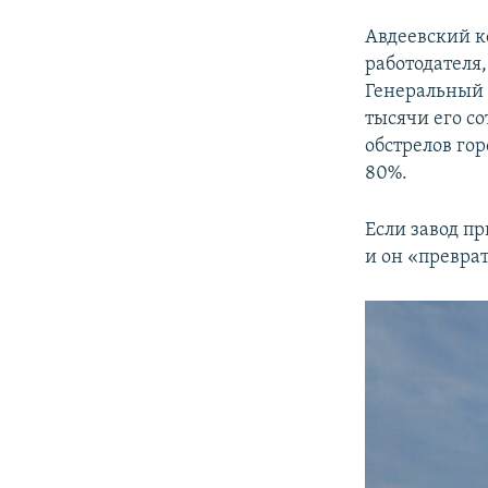
Авдеевский к
работодателя
Генеральный 
тысячи его со
обстрелов го
80%.
Если завод п
и он «преврат