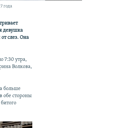
7 года
атривает
яя девушка
 от слез. Она
о 7:30 утра,
рина Волкова,
ла больше
в обе стороны
 битого