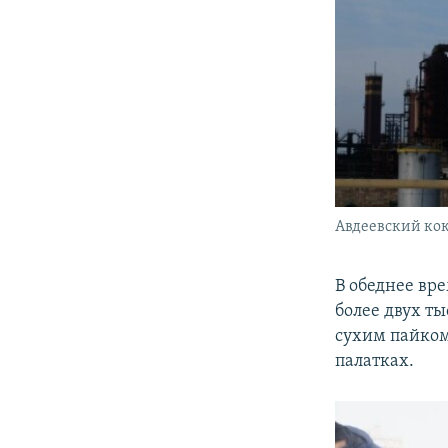
Авдеевский ко
В обеднее вр
более двух ты
сухим пайком
палатках.