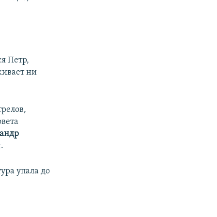
я Петр,
живает ни
трелов,
овета
андр
.
тура упала до