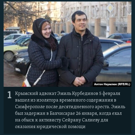
ПРИСОЕДИНЯЙТЕСЬ!
ПОБЕДИТЕЛЕЙ НЕ СУДЯТ?
КРЫМ.НЕПОКОРЕННЫЙ
ELIFBE
УКРАИНСКАЯ ПРОБЛЕМА КРЫМА
Все сайты RFE/RL
1
Крымский адвокат Эмиль Курбединов 5 февраля
вышел из изолятора временного содержания в
Симферополе после десятидневного ареста. Эмиль
был задержан в Бахчисарае 26 января, когда ехал
на обыск к активисту Сейрану Салиеву для
оказания юридической помощи