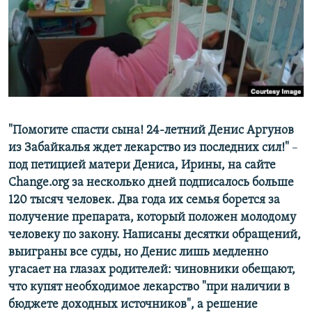
ПРИСОЕДИНЯЙТЕСЬ!
ПОБЕДИТЕЛЕЙ НЕ СУДЯТ?
КРЫМ.НЕПОКОРЕННЫЙ
ELIFBE
УКРАИНСКАЯ ПРОБЛЕМА КРЫМА
Все сайты RFE/RL
"Помогите спасти сына! 24-летний Денис Аргунов
из Забайкалья ждет лекарство из последних сил!"
–​
под петицией матери Дениса, Ирины, на сайте
Change.org за несколько дней подписалось больше
120 тысяч человек. Два года их семья борется за
получение препарата, который положен молодому
человеку по закону. Написаны десятки обращений,
выиграны все суды, но Денис лишь медленно
угасает на глазах родителей:
чиновники обещают,
что купят необходимое лекарство "при наличии в
бюджете доходных источников", а решение