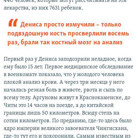
440 человек, которые могут рассчитывать на эти
лекарства, из них 7631 ребенок.
Дениса просто измучили – только
подвздошную кость просверлили восемь
раз, брали так костный мозг на анализ
Первый раз у Дениса заподозрили неладное, когда
ему было 15 лет. Первое медицинское обследование
в военкомате показало, что у молодого человека
плохой анализ крови. А через три месяца у него
началась резкая боль в животе, рвота и сыпь по
всему телу. Аргуновы живут в Краснокаменске, до
Читы это 14 часов на поезде, а до китайской
границы лишь 50 километров. Всюду степь на
сотни километров. По преданию, где-то здесь было
ядро империи великого завоевателя Чингисхана,
где-то тут его и похоронили. Самым известным из