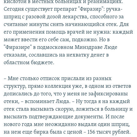
кислотой в местных больницах и реанимациях.
Сегодня существует препарат "Фиразир": ручка-
шприц с разовой дозой лекарства, способного за
считаные минуты снять начинающийся отек. Для
его применения помощь врачей не нужна: каждый
может ввести его себе сам, подкожно. Но в
"Фиразире" в подмосковном Минздраве Люде
отказали, сославшись на нехватку денег в
областном бюджете.
– Мне столько отписок прислали из разных
структур, прямо коллекция уже, в одном из ответов
дописались до того, что у меня не зафиксированы
отеки, – вспоминает Люда. – Ну тогда я на каждый
отек стала вызывать скорую, ложиться в больницу и
высылать подтверждающие документы. И после
нового года мне неожиданно выдали один шприц,
на нем еще бирка была с ценой – 156 тысяч рублей.