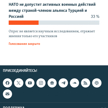
ПРИСОЕДИНЯЙТЕСЬ!
НАТО не допустит активных военных действий
ПОБЕДИТЕЛЕЙ НЕ СУДЯТ?
между страной-членом альянса Турцией и
КРЫМ.НЕПОКОРЕННЫЙ
Россией
33 %
ELIFBE
УКРАИНСКАЯ ПРОБЛЕМА КРЫМА
Опрос не является научным исследованием, отражает
мнения только его участников
Все сайты RFE/RL
Голосование закрыто
ПРИСОЕДИНЯЙТЕСЬ!