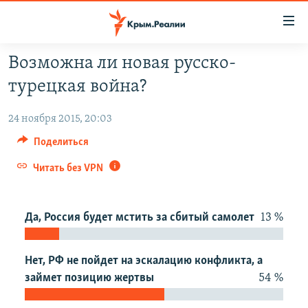
Доступность
ссылки
Вернуться
Возможна ли новая русско-
к
НОВОСТИ
турецкая война?
основному
СПЕЦПРОЕКТЫ
содержанию
24 ноября 2015, 20:03
ВОДА
Вернутся
ГРУЗ 200
к
Поделиться
ИСТОРИЯ
КАРТА ВОЕННЫХ ОБЪЕКТОВ КРЫМА
главной
Читать без VPN
ЕЩЕ
11 ЛЕТ ОККУПАЦИИ КРЫМА. 11 ИСТОРИЙ СОПРОТИВЛЕНИЯ
навигации
Вернутся
РАДІО СВОБОДА
ИНТЕРАКТИВ
к
Да, Россия будет мстить за сбитый самолет
13 %
КАК ОБОЙТИ БЛОКИРОВКУ
ИНФОГРАФИКА
поиску
ТЕЛЕПРОЕКТ КРЫМ.РЕАЛИИ
Українською
Нет, РФ не пойдет на эскалацию конфликта, а
СОВЕТЫ ПРАВОЗАЩИТНИКОВ
займет позицию жертвы
54 %
Qırımtatar
ПРОПАВШИЕ БЕЗ ВЕСТИ