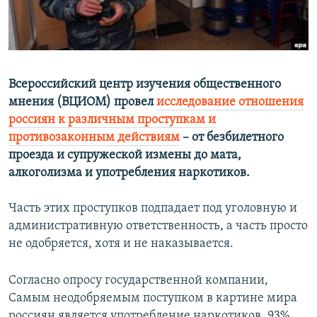
ПРИСОЕДИНЯЙТЕСЬ!
ПОБЕДИТЕЛЕЙ НЕ СУДЯТ?
КРЫМ.НЕПОКОРЕННЫЙ
ELIFBE
Всероссийский центр изучения общественного
УКРАИНСКАЯ ПРОБЛЕМА КРЫМА
мнения (ВЦИОМ) провел
исследование отношения
Все сайты RFE/RL
россиян к различным проступкам и
противозаконным действиям
– от безбилетного
проезда и супружеской измены до мата,
алкоголизма и употребления наркотиков.
Часть этих проступков подпадает под уголовную и
административную ответственность, а часть просто
не одобряется, хотя и не наказывается.
Согласно опросу государственной компании,
Самым неодобряемым поступком в картине мира
россиян является употребление наркотиков. 93%