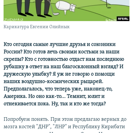
ПРИСОЕДИНЯЙТЕСЬ!
ПОБЕДИТЕЛЕЙ НЕ СУДЯТ?
КРЫМ.НЕПОКОРЕННЫЙ
ELIFBE
Карикатура Евгении Олийнык
УКРАИНСКАЯ ПРОБЛЕМА КРЫМА
Кто сегодня самые лучшие друзья и союзники
Все сайты RFE/RL
России? Кто готов лечь своими костьми за наши
скрепы? Кто с готовностью отдаст нам последнюю
рубашку в ответ на наш благосклонный взгляд? И
дружескую улыбку? Я уж не говорю о помощи
наших воздушно-космических рыцарей.
Предполагалось, что теперь уже, наконец-то,
Америка. Но оно как-то... Темнит, юлит и
отнекивается пока. Ну, так и кто же тогда?
Попробуем понять. При этом предлагаю верных до
мозга костей "ДНР", "ЛНР" и Республику Кирибати