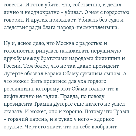
совести. И готов убить. Что, собственно, и делал
лично и неоднократно – убивал. О чем с гордостью
говорит. И других призывает. Убивать без суда и
следствия ради блага народа-несмышленыша.
Ну и, ясное дело, что Москва с радостью и
готовностью ринулась налаживать нерушимую
дружбу между братскими народами Филиппин и
России. Тем более, что не так давно президент
Дутерте обозвал Барака Обаму сукиным сыном. А
что может быть приятнее для уха гордого
россиянина, которому этот Обама только что в
лифте лично не гадил. Правда, по поводу
президента Трампа Дутерте еще ничего не успел
сказать. И может, оно и хорошо. Потому что Трамп
– горячий парень, и в руках у него – ядерное
оружие. Черт его знает, что он себе вообразит.