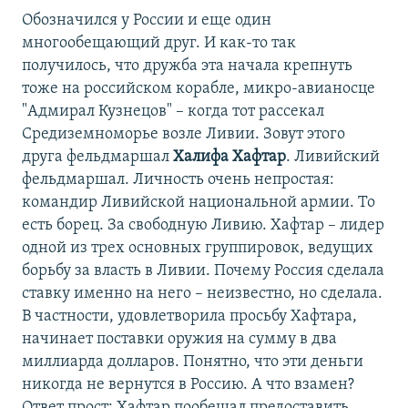
Обозначился у России и еще один
многообещающий друг. И как-то так
получилось, что дружба эта начала крепнуть
тоже на российском корабле, микро-авианосце
"Адмирал Кузнецов" – когда тот рассекал
Средиземноморье возле Ливии. Зовут этого
друга фельдмаршал
Халифа Хафтар
. Ливийский
фельдмаршал. Личность очень непростая:
командир Ливийской национальной армии. То
есть борец. За свободную Ливию. Хафтар – лидер
одной из трех основных группировок, ведущих
борьбу за власть в Ливии. Почему Россия сделала
ставку именно на него – неизвестно, но сделала.
В частности, удовлетворила просьбу Хафтара,
начинает поставки оружия на сумму в два
миллиарда долларов. Понятно, что эти деньги
никогда не вернутся в Россию. А что взамен?
Ответ прост: Хафтар пообещал предоставить