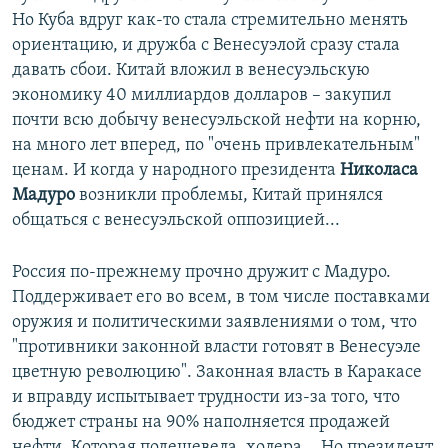
Но Куба вдруг как-то стала стремительно менять
ориентацию, и дружба с Венесуэлой сразу стала
давать сбои. Китай вложил в венесуэльскую
экономику 40 миллиардов долларов – закупил
почти всю добычу венесуэльской нефти на корню,
на много лет вперед, по "очень привлекательным"
ценам. И когда у народного президента
Николаса
Мадуро
возникли проблемы, Китай принялся
общаться с венесуэльской оппозицией...
Россия по-прежнему прочно дружит с Мадуро.
Поддерживает его во всем, в том числе поставками
оружия и политическими заявлениями о том, что
"противники законной власти готовят в Венесуэле
цветную революцию". Законная власть в Каракасе
и вправду испытывает трудности из-за того, что
бюджет страны на 90% наполняется продажей
нефти. Которая подешевела, холера... Но президент