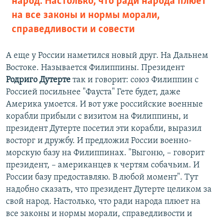
народ. Настолько, что ради народа плюет
на все законы и нормы морали,
справедливости и совести
А еще у России наметился новый друг. На Дальнем
Востоке. Называется Филиппины. Президент
Родриго Дутерте
так и говорит: союз Филиппин с
Россией посильнее "Фауста" Гете будет, даже
Америка умоется. И вот уже российские военные
корабли прибыли с визитом на Филиппины, и
президент Дутерте посетил эти корабли, выразил
восторг и дружбу. И предложил России военно-
морскую базу на Филиппинах. "Выгоню, – говорит
президент, – американцев к чертям собачьим. И
России базу предоставляю. В любой момент". Тут
надобно сказать, что президент Дутерте целиком за
свой народ. Настолько, что ради народа плюет на
все законы и нормы морали, справедливости и