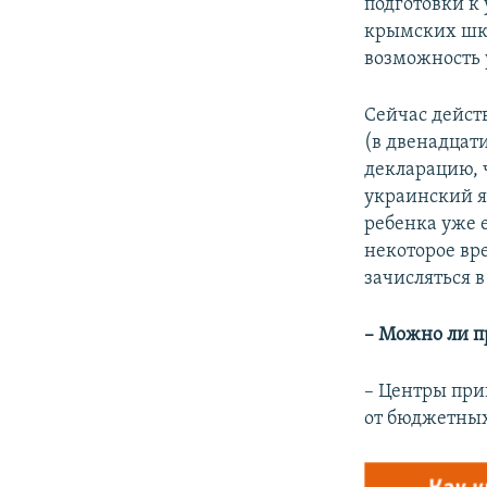
подготовки к
крымских шко
возможность 
Сейчас дейст
(в двенадцат
декларацию, ч
украинский я
ребенка уже е
некоторое вр
зачисляться в
– Можно ли п
– Центры при
от бюджетных