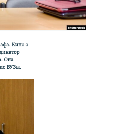
афа. Кино о
рдинатор
. Она
кие ВУЗы.