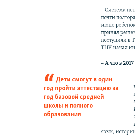
– Система по
почти полтора
июне ребенок 
принял решени
поступили в 
ТНУ начал и
– А что в 2017
Дети смогут в один
год пройти аттестацию за
год базовой средней
школы и полного
образования
язык, истори