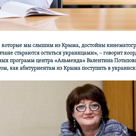
, которые мы слышим из Крыма, достойны кинематогр
мчане стараются остаться украинцами», – говорит коо
ных программ центра «Альменда» Валентина Потапова
 том, как абитуриентам из Крыма поступить в украинс