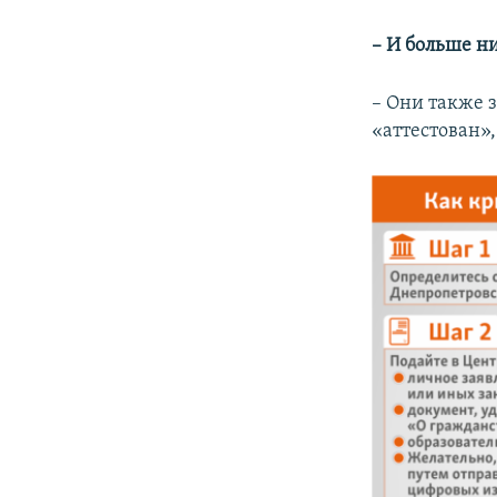
– И больше н
– Они также 
«аттестован»,