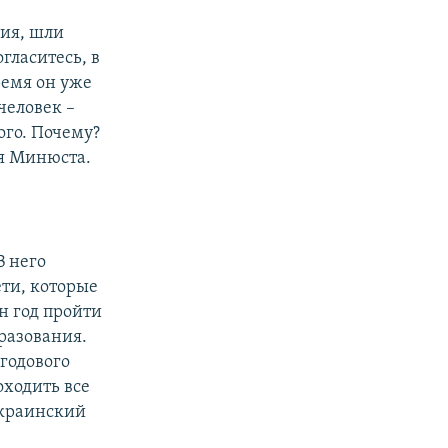
ния, шли
гласитесь, в
ремя он уже
человек –
ого. Почему?
я Минюста.
В него
ети, которые
н год пройти
разования.
годового
оходить все
украинский