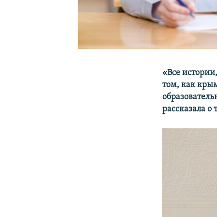
«Все истории
том, как кры
образователь
рассказала о