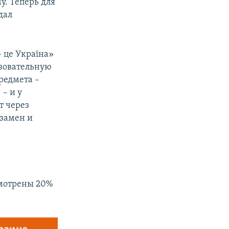
. Теперь для
дал
 це Україна»
азовательную
предмета –
– и у
т через
кзамен и
смотрены 20%