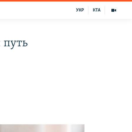
УКР
КТА
: путь