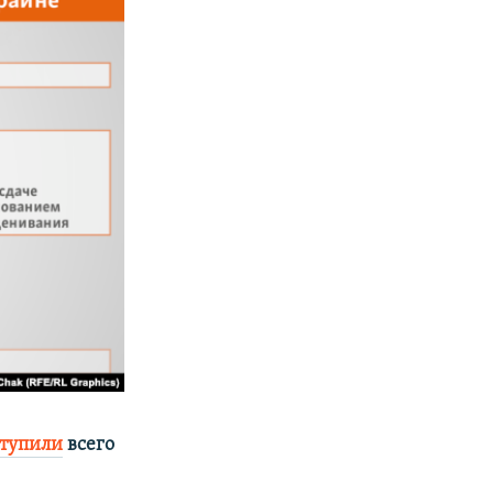
ступили
всего