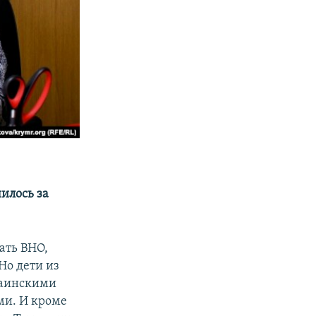
илось за
ать ВНО,
Но дети из
раинскими
ми. И кроме