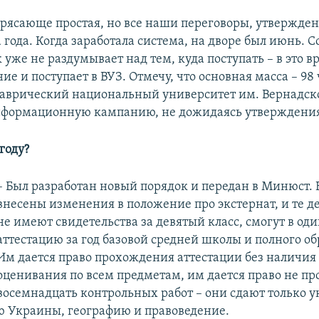
трясающе простая, но все наши переговоры, утвержде
 года. Когда заработала система, на дворе был июнь. Со
уже не раздумывает над тем, куда поступать – в это в
е и поступает в ВУЗ. Отмечу, что основная масса – 98 
Таврический национальный университет им. Вернадск
нформационную кампанию, не дожидаясь утверждени
 году?
– Был разработан новый порядок и передан в Минюст. 
внесены изменения в положение про экстернат, и те д
не имеют свидетельства за девятый класс, смогут в оди
аттестацию за год базовой средней школы и полного об
Им дается право прохождения аттестации без наличия 
оценивания по всем предметам, им дается право не пр
восемнадцать контрольных работ – они сдают только 
ю Украины, географию и правоведение.