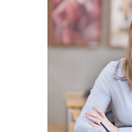
ПОБЕДИТЕЛЕЙ НЕ СУДЯТ?
КРЫМ.НЕПОКОРЕННЫЙ
ELIFBE
УКРАИНСКАЯ ПРОБЛЕМА КРЫМА