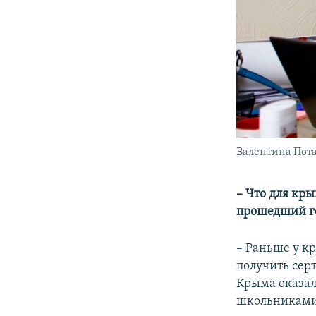
Валентина Пот
– Что для кр
прошедший г
– Раньше у к
получить сер
Крыма оказал
школьниками 