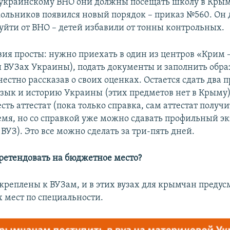
 украинскому ВНО они должны посещать школу в Крыму
льников появился новый порядок – приказ №560. Он 
уйти от ВНО – детей избавили от тонны контрольных.
вия просты: нужно приехать в один из центров «Крим –
и ВУЗах Украины), подать документы и заполнить обр
естно рассказав о своих оценках. Остается сдать два 
зык и историю Украины (этих предметов нет в Крыму) 
сть аттестат (пока только справка, сам аттестат получи
емя, но со справкой уже можно сдавать профильный э
 ВУЗ). Это все можно сделать за три-пять дней.
ретендовать на бюджетное место?
креплены к ВУЗам, и в этих вузах для крымчан преду
 мест по специальности.