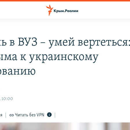
 в ВУЗ – умей вертеться
ыма к украинскому
ованию
а
, 10:00
ся
Читать без VPN