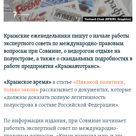
ПРИСОЕДИНЯЙТЕСЬ!
ПОБЕДИТЕЛЕЙ НЕ СУДЯТ?
КРЫМ.НЕПОКОРЕННЫЙ
ELIFBE
Крымские еженедельники пишут о начале работы
УКРАИНСКАЯ ПРОБЛЕМА КРЫМА
экспертного совета по международно-правовым
Все сайты RFE/RL
вопросам при Совмине, о недорогом отдыхе на
полуострове, а также о скандальных подробностях в
работе предприятия «Крымавтотранс».
«Крымское время»
в статье
«Никакой политики,
только закон»
рассказывает о документах, которые
«должны доказать полную легитимность
полуострова в составе Российской Федерации».
По информации издания, при Совмине начинает
работать экспертный совет по международно-