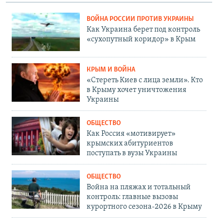
ВОЙНА РОССИИ ПРОТИВ УКРАИНЫ
Как Украина берет под контроль
«сухопутный коридор» в Крым
КРЫМ И ВОЙНА
«Стереть Киев с лица земли». Кто
в Крыму хочет уничтожения
Украины
ОБЩЕСТВО
Как Россия «мотивирует»
крымских абитуриентов
поступать в вузы Украины
ОБЩЕСТВО
Война на пляжах и тотальный
контроль: главные вызовы
курортного сезона-2026 в Крыму