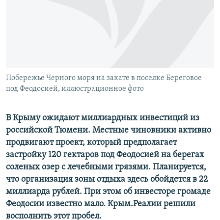
ПРИСОЕДИНЯЙТЕСЬ!
ПОБЕДИТЕЛЕЙ НЕ СУДЯТ?
КРЫМ.НЕПОКОРЕННЫЙ
ELIFBE
УКРАИНСКАЯ ПРОБЛЕМА КРЫМА
Все сайты RFE/RL
Побережье Черного моря на закате в поселке Береговое
под Феодосией, иллюстрационное фото
В Крыму ожидают миллиардных инвестиций из
российской Тюмени. Местные чиновники активно
продвигают проект, который предполагает
застройку 120 гектаров под Феодосией на берегах
соленых озер с лечебными грязями. Планируется,
что организация зоны отдыха здесь обойдется в 22
миллиарда рублей. При этом об инвесторе громаде
Феодосии известно мало. Крым.Реалии решили
восполнить этот пробел.