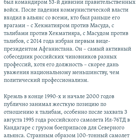
был командиром 53-й дивизии правительственных
войск. После падения коммунистической власти
входил в альянс со всеми, кто был раньше его
врагами – с Хекматияром против Масуда, с
талибами против Хекматияра, с Масудом против
талибов, с 2014 года избран первым вице-
президентом Афганистана. Он – самый активный
собеседник российских чиновников разных
профессий, хотя его должность – скорее дань
уважения национальному меньшинству, чем
политический профессионализм.
Кремль в конце 1990-х и начале 2000 годов
публично занимал жесткую позицию по
отношению к талибам, особенно после захвата 3
августа 1995 года российского самолета Ил-76ТД в
Кандагаре с грузом боеприпасов для Северного
альянса. Странным образом 100-тонный самолет