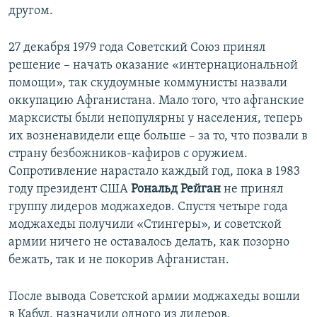
другом.
27 декабря 1979 года Советский Союз принял
решение – начать оказание «интернациональной
помощи», так скудоумные коммунисты назвали
оккупацию Афганистана. Мало того, что афганские
марксисты были непопулярны у населения, теперь
их возненавидели еще больше – за то, что позвали в
страну безбожников-кафиров с оружием.
Сопротивление нарастало каждый год, пока в 1983
году президент США
Рональд Рейган
не принял
группу лидеров моджахедов. Спустя четыре года
моджахеды получили «Стингеры», и советской
армии ничего не оставалось делать, как позорно
бежать, так и не покорив Афганистан.
После вывода Советской армии моджахеды вошли
в Кабул, назначили одного из лидеров,