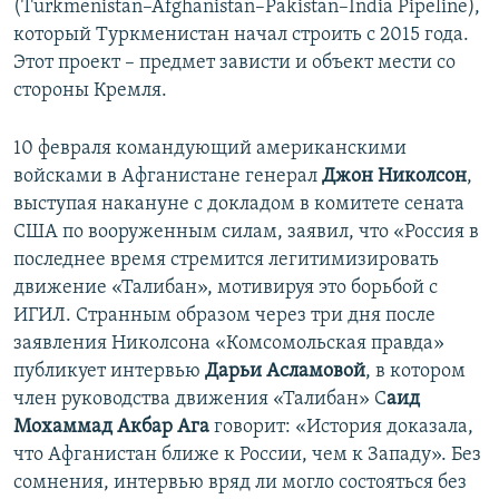
(Turkmenistan–Afghanistan–Pakistan–India Pipeline),
который Туркменистан начал строить с 2015 года.
Этот проект – предмет зависти и объект мести со
стороны Кремля.
10 февраля командующий американскими
войсками в Афганистане генерал
Джон Николсон
,
выступая накануне с докладом в комитете сената
США по вооруженным силам, заявил, что «Россия в
последнее время стремится легитимизировать
движение «Талибан», мотивируя это борьбой с
ИГИЛ. Странным образом через три дня после
заявления Николсона «Комсомольская правда»
публикует интервью
Дарьи Асламовой
, в котором
член руководства движения «Талибан» С
аид
Мохаммад Акбар Ага
говорит: «История доказала,
что Афганистан ближе к России, чем к Западу». Без
сомнения, интервью вряд ли могло состояться без