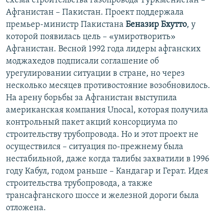
схема строительства газопровода Туркменистан –
Афганистан – Пакистан. Проект поддержала
премьер-министр Пакистана
Беназир Бхутто
, у
которой появилась цель – «умиротворить»
Афганистан. Весной 1992 года лидеры афганских
моджахедов подписали соглашение об
урегулировании ситуации в стране, но через
несколько месяцев противостояние возобновилось.
На арену борьбы за Афганистан выступила
американская компания Unocal, которая получила
контрольный пакет акций консорциума по
строительству трубопровода. Но и этот проект не
осуществился – ситуация по-прежнему была
нестабильной, даже когда талибы захватили в 1996
году Кабул, годом раньше – Кандагар и Герат. Идея
строительства трубопровода, а также
трансафганского шоссе и железной дороги была
отложена.