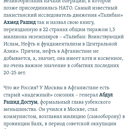
Великобритания начали операцию, к которой
позже присоединилась НАТО. Самый известный
пакистанский исследователь движения «Талибан»
Ахмед Рашид
так и назвал свою книгу,
переизданную в 22 странах общим тиражом 1,5
миллиона экземпляров – «Талибан: Воинствующий
Ислам, Нефть и фундаментализм в Центральной
Азии». Причем, нефть в Афганистане не
добывается, а, значит, она имеет хотя и косвенное,
но очень важное значение в событиях последних
20-25 лет.
Что же Россия? У Москвы в Афганистане есть
старый «надежный» союзник – генерал
Абдул
Рашид Достум
, формальный глава узбекского
меньшинства. Он учился в Москве, стал
коммунистом, возглавил милицию (самооборону) в
провинции Балх, в период советской оккупации