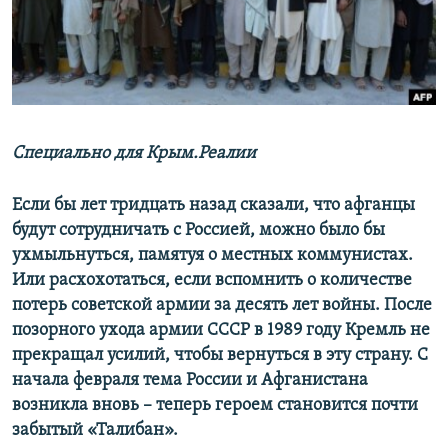
ПРИСОЕДИНЯЙТЕСЬ!
ПОБЕДИТЕЛЕЙ НЕ СУДЯТ?
КРЫМ.НЕПОКОРЕННЫЙ
ELIFBE
УКРАИНСКАЯ ПРОБЛЕМА КРЫМА
Все сайты RFE/RL
Специально для Крым.Реалии
Если бы лет тридцать назад сказали, что афганцы
будут сотрудничать с Россией, можно было бы
ухмыльнуться, памятуя о местных коммунистах.
Или расхохотаться, если вспомнить о количестве
потерь советской армии за десять лет войны. После
позорного ухода армии СССР в 1989 году Кремль не
прекращал усилий, чтобы вернуться в эту страну. С
начала февраля тема России и Афганистана
возникла вновь – теперь героем становится почти
забытый «Талибан».