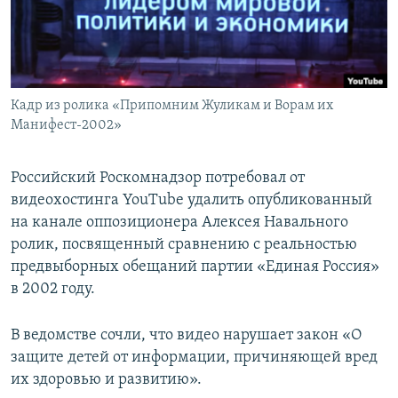
ПРИСОЕДИНЯЙТЕСЬ!
ПОБЕДИТЕЛЕЙ НЕ СУДЯТ?
КРЫМ.НЕПОКОРЕННЫЙ
ELIFBE
Кадр из ролика «Припомним Жуликам и Ворам их
УКРАИНСКАЯ ПРОБЛЕМА КРЫМА
Манифест-2002»
Все сайты RFE/RL
Российский Роскомнадзор потребовал от
видеохостинга YouTube удалить опубликованный
на канале оппозиционера Алексея Навального
ролик, посвященный сравнению с реальностью
предвыборных обещаний партии «Единая Россия»
в 2002 году.
В ведомстве сочли, что видео нарушает закон «О
защите детей от информации, причиняющей вред
их здоровью и развитию».