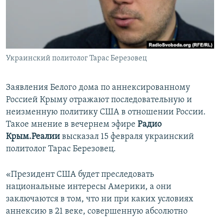
ПРИСОЕДИНЯЙТЕСЬ!
ПОБЕДИТЕЛЕЙ НЕ СУДЯТ?
КРЫМ.НЕПОКОРЕННЫЙ
ELIFBE
Украинский политолог Тарас Березовец
УКРАИНСКАЯ ПРОБЛЕМА КРЫМА
Все сайты RFE/RL
Заявления Белого дома по аннексированному
Россией Крыму отражают последовательную и
неизменную политику США в отношении России.
Такое мнение в вечернем эфире
Радио
Крым.Реалии
высказал 15 февраля украинский
политолог Тарас Березовец.
«Президент США будет преследовать
национальные интересы Америки, а они
заключаются в том, что ни при каких условиях
аннексию в 21 веке, совершенную абсолютно