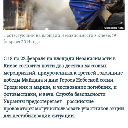
ПРИСОЕДИНЯЙТЕСЬ!
ПОБЕДИТЕЛЕЙ НЕ СУДЯТ?
КРЫМ.НЕПОКОРЕННЫЙ
ELIFBE
Протестующий на площади Независимости в Киеве, 19
УКРАИНСКАЯ ПРОБЛЕМА КРЫМА
февраля 2014 года
Все сайты RFE/RL
С 18 по 22 февраля на площади Независимости в
Киеве состоятся почти два десятка массовых
мероприятий, приуроченных к третьей годовщине
победы Майдана и дню Героев Небесной сотни.
Среди них и марши, и чествование погибших, и
фотовыставки, и вече. Служба безопасности
Украины предостерегает ‒ российские
провокаторы могут использовать участников акций
для дестабилизации ситуации.