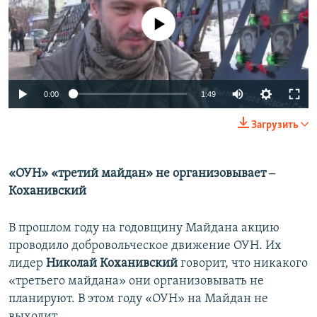
No media source currently available
0:00
1:49
Загрузить
«ОУН» «третий майдан» не организовывает ‒
Коханивский
В прошлом году на годовщину Майдана акцию
проводило добровольческое движение ОУН. Их
лидер
Николай Коханивский
говорит, что никакого
«третьего майдана» они организовывать не
планируют. В этом году «ОУН» на Майдан не
выходит.