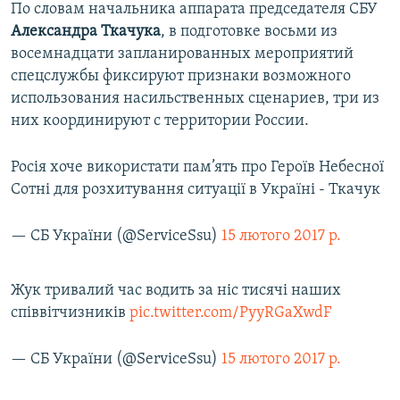
По словам начальника аппарата председателя СБУ
Александра Ткачука
, в подготовке восьми из
восемнадцати запланированных мероприятий
спецслужбы фиксируют признаки возможного
использования насильственных сценариев, три из
них координируют с территории России.
Росія хоче використати пам’ять про Героїв Небесної
Сотні для розхитування ситуації в Україні - Ткачук
— СБ України (@ServiceSsu)
15 лютого 2017 р.
Жук тривалий час водить за ніс тисячі наших
співвітчизників
pic.twitter.com/PyyRGaXwdF
— СБ України (@ServiceSsu)
15 лютого 2017 р.