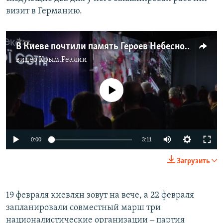
визит в Германию.
В Киеве почтили память Героев Небесной сотни (видео)
видео
Крым.Реалии
No media source currently available
0:00
3:11
Загрузить
19 февраля киевлян зовут на вече, а 22 февраля
запланировали совместный марш три
националистические организации ‒ партия