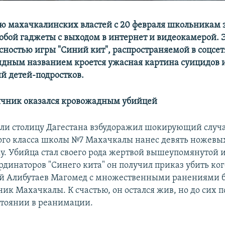
ю махачкалинских властей с 20 февраля школьникам 
обой гаджеты с выходом в интернет и видеокамерой. Э
сностью игры "Синий кит", распространяемой в соцсет
идным названием кроется ужасная картина суицидов 
й детей-подростков.
ичник оказался кровожадным убийцей
ели столицу Дагестана взбудоражил шокирующий случа
ого класса школы №7 Махачкалы нанес девять ножевы
у. Убийца стал своего рода жертвой вышеупомянутой и
рдинаторов "Синего кита" он получил приказ убить ког
й Алибутаев Магомед с множественными ранениями б
ник Махачкалы. К счастью, он остался жив, но до сих 
стоянии в реанимации.