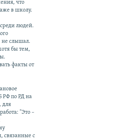
ения, что
аже в школу.
среди людей.
ого
е не слышал.
хотя бы тем,
мы.
вать факты от
ановое
 РФ по РД на
, для
абота: "Это –
ы
му
, связанные с