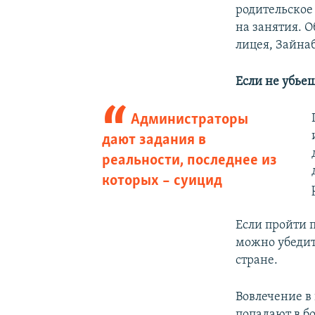
родительское
на занятия. О
лицея, Зайна
Если не убье
Администраторы
дают задания в
реальности, последнее из
которых – суицид
Если пройти п
можно убедит
стране.
Вовлечение в
попадают в б