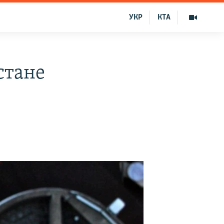
УКР
КТА
стане