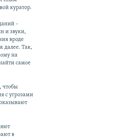
вой куратор.
даний –
н и звуки,
ния вроде
к далее. Так,
ному на
 найти самое
, чтобы
ия с угрозами
доказывают
ляют
рают в