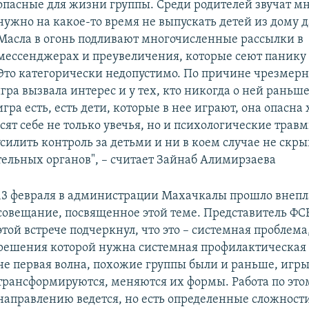
опасные для жизни группы. Среди родителей звучат мн
нужно на какое-то время не выпускать детей из дому д
Масла в огонь подливают многочисленные рассылки в
мессенджерах и преувеличения, которые сеют панику 
Это категорически недопустимо. По причине чрезмерн
ра вызвала интерес и у тех, кто никогда о ней раньш
игра есть, есть дети, которые в нее играют, она опасна 
сят себе не только увечья, но и психологические трав
силить контроль за детьми и ни в коем случае не скры
ельных органов", – считает Зайнаб Алимирзаева
13 февраля в администрации Махачкалы прошло внепл
совещание, посвященное этой теме. Представитель ФСБ
этой встрече подчеркнул, что это – системная проблема
решения которой нужна системная профилактическая р
не первая волна, похожие группы были и раньше, игр
трансформируются, меняются их формы. Работа по это
направлению ведется, но есть определенные сложности