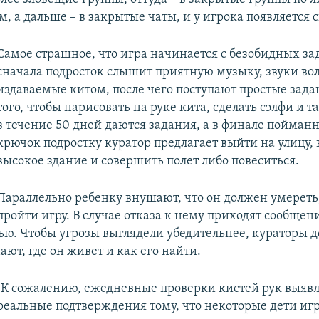
 а дальше – в закрытые чаты, и у игрока появляется с
Самое страшное, что игра начинается с безобидных за
сначала подросток слышит приятную музыку, звуки вол
издаваемые китом, после чего поступают простые зада
того, чтобы нарисовать на руке кита, сделать сэлфи и та
в течение 50 дней даются задания, а в финале пойман
крючок подростку куратор предлагает выйти на улицу,
высокое здание и совершить полет либо повеситься.
Параллельно ребенку внушают, что он должен умереть
пройти игру. В случае отказа к нему приходят сообщен
мью. Чтобы угрозы выглядели убедительнее, кураторы 
нают, где он живет и как его найти.
"К сожалению, ежедневные проверки кистей рук выяв
реальные подтверждения тому, что некоторые дети иг