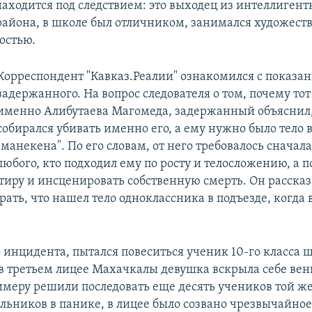
находится под следствием: это выходец из интеллиген
района, в школе был отличником, занимался художест
остью.
Корреспондент "Кавказ.Реалии" ознакомился с показа
задержанного. На вопрос следователя о том, почему то
именно Алибутаева Магомеда, задержанный объяснил,
собирался убивать именно его, а ему нужно было тело 
"манекена". По его словам, от него требовалось сначала
любого, кто подходил ему по росту и телосложению, а п
тиру и инсценировать собственную смерть. Он рассказ
рать, что нашел тело одноклассника в подъезде, когда
 инцидента, пытался повеситься ученик 10-го класса
 в третьем лицее Махачкалы девушка вскрыла себе вен
меру решили последовать еще десять учеников той ж
льников в панике, в лицее было созвано чрезвычайно