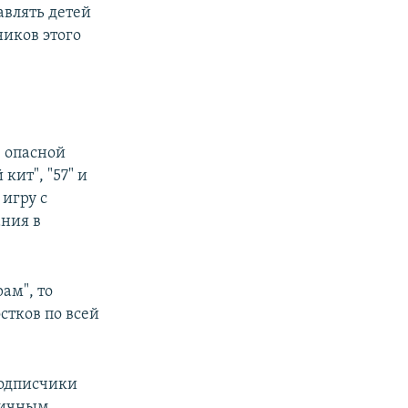
авлять детей
ников этого
в опасной
кит", "57" и
игру с
ния в
ам", то
стков по всей
подписчики
 личным