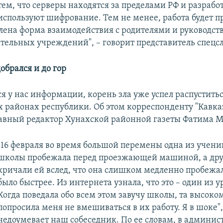
тем, что серверы находятся за пределами РФ и разраб
используют шифрование. Тем не менее, работа будет п
лена форма взаимодействия с родителями и руководст
тельных учреждений", – говорит представитель спецс
обрался и до гор
 у нас информации, корень зла уже успел распуститьс
 районах республики. Об этом корреспонденту "Кавка
лавный редактор Хунахской районной газеты Фатима М
"16 февраля во время большой перемены одна из учен
школы пробежала перед проезжающей машиной, а дру
кричали ей вслед, что она слишком медленно пробежа
было быстрее. Из интернета узнала, что это – один из 
Когда поведала обо всем этом завучу школы, та высоко
попросила меня не вмешиваться в их работу. Я в шоке",
недоумевает наш собеседник. По ее словам, в админи