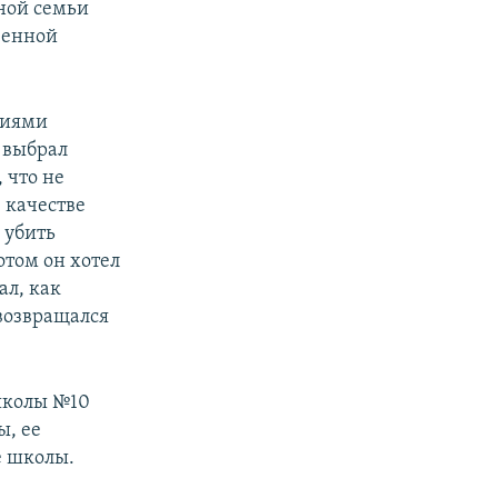
тной семьи
венной
ниями
т выбрал
 что не
в качестве
 убить
отом он хотел
ал, как
 возвращался
 школы №10
ы, ее
е школы.
е