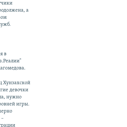
отчики
родолжена, а
вом
лужб.
я в
з.Реалии"
агомедова.
иц Хунзахской
гие девочки
ла, нужно
уровней игры.
мерно
 –
страции