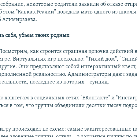
 собрание, некоторые родители заявили об отказе отпр
б этом "Кавказ.Реалии" поведала мать одного из школь
б Алимирзаева.
шь себя, убьем твоих родных
Посмотрим, как строится страшная цепочка действий 
игре. Виртуальных игр несколько: "Тихий дом", "Синий 
другие. Они представляют собой интерактивный квест, 
дополненной реальностью. Администраторы дают зада
реальности, последнее из которых – суицид.
о хэштегам в социальных сетях "ВКонтакте" и "Инстагр
ься в том, что группы объединили десятки тысяч подро
 игру происходит по схеме: самые заинтересованные 
олее зловещие группы, оттуда – в закрытые группы по