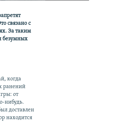
запретят
то связано с
ях. За таким
и безумных
й, когда
х ранений
гры: от
о-нибудь.
ыл доставлен
пор находится