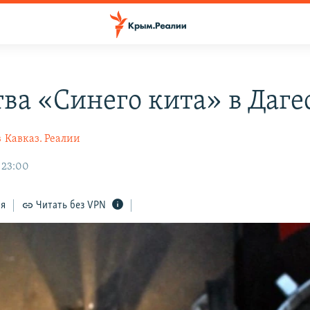
тва «Синего кита» в Даге
в
Кавказ. Реалии
 23:00
ся
Читать без VPN