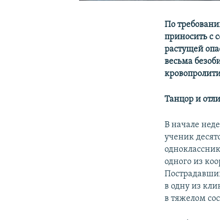
По требовани
приносить с с
растущей опа
весьма безоб
кровопролити
Танцор и отл
В начале нед
ученик десят
одноклассник
одного из коо
Пострадавши
в одну из кли
в тяжелом со