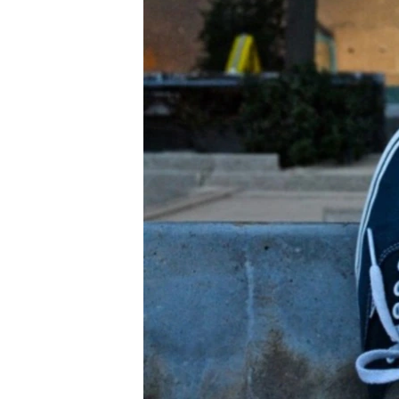
ПОБЕДИТЕЛЕЙ НЕ СУДЯТ?
КРЫМ.НЕПОКОРЕННЫЙ
ELIFBE
УКРАИНСКАЯ ПРОБЛЕМА КРЫМА