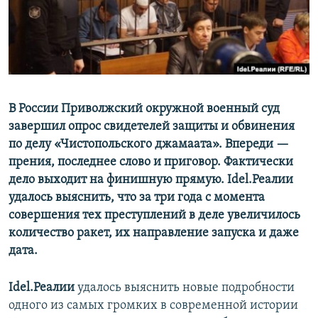
ПРИСОЕДИНЯЙТЕСЬ!
ПОБЕДИТЕЛЕЙ НЕ СУДЯТ?
КРЫМ.НЕПОКОРЕННЫЙ
ELIFBE
УКРАИНСКАЯ ПРОБЛЕМА КРЫМА
Все сайты RFE/RL
В России Приволжский окружной военный суд
завершил опрос свидетелей защиты и обвинения
по делу «Чистопольского джамаата». Впереди —
прения, последнее слово и приговор. Фактически
дело выходит на финишную прямую. Idel.Реалии
удалось выяснить, что за три года с момента
совершения тех преступлений в деле увеличилось
количество ракет, их направление запуска и даже
дата.
Idel.Реалии
удалось выяснить новые подробности
одного из самых громких в современной истории