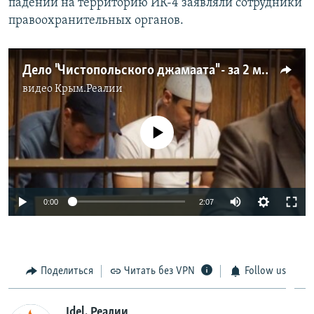
падении на территорию ИК-4 заявляли сотрудники
правоохранительных органов.
Дело "Чистопольского джамаата" - за 2 минуты
видео
Крым.Реалии
No media source currently available
0:00
2:07
Поделиться
Читать без VPN
Follow us
Idel. Реалии