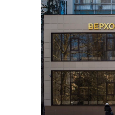
ПОБЕДИТЕЛЕЙ НЕ СУДЯТ?
КРЫМ.НЕПОКОРЕННЫЙ
ELIFBE
УКРАИНСКАЯ ПРОБЛЕМА КРЫМА