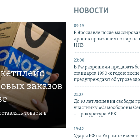
НОВОСТИ
09:19
В Ярославле после массирова
дронов произошел пожар на
НПЗ
23:00
В РФ разрешили продавать б
ркетплейс
стандарта 1990-х годов: эксп
предупреждают об угрозе зд
овых заказов
21:27
ве
До 10 лет лишения свободы г
участнику «Самообороны Се
ставлять товары в
– Прокуратура АРК
19:42
Удары РФ по Украине имеют