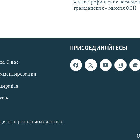
«катастрофические последст
гражданских – миссия ООН
ПРИСОЕДИНЯЙТЕСЬ!
и. О нас
омментирования
опирайта
вязь
ащиты персональных данных
U