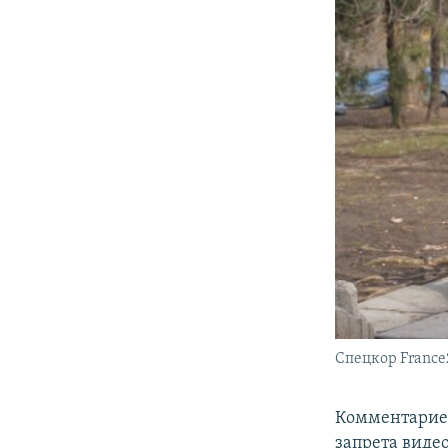
Спецкор France
Комментариев
запрета виде