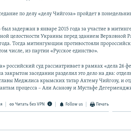
седание по делу «делу Чийгоза» пройдет в понедельник
 был задержан в январе 2015 года за участие в митинг
ной целостности Украины перед зданием Верховной 
 года. Тогда митингующим противостояли пророссийс
том числе, из партии «Русское единство».
а» российский суд рассматривает в рамках «дела 26 ф
 на закрытом заседании разделил это дело на два: отдел
главы Меджлиса крымских татар Ахтему Чийгозу, и от
антам процесса – Али Асанову и Мустафе Дегермендж
ся
Читать без VPN
Follow us
Печать