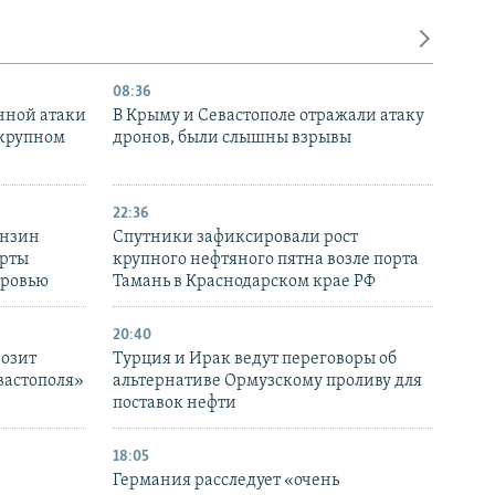
08:36
нной атаки
В Крыму и Севастополе отражали атаку
 крупном
дронов, были слышны взрывы
22:36
ензин
Спутники зафиксировали рост
ерты
крупного нефтяного пятна возле порта
оровью
Тамань в Краснодарском крае РФ
20:40
розит
Турция и Ирак ведут переговоры об
вастополя»
альтернативе Ормузскому проливу для
поставок нефти
18:05
Германия расследует «очень