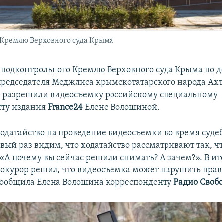
 Кремлю Верховного суда Крыма
 подконтрольного Кремлю Верховного суда Крыма по д
председателя Меджлиса крымскотатарского народа Ах
е разрешили видеосъемку российскому специальному
нту издания
France24
Елене Волошиной.
одатайство на проведение видеосъемки во время суде
вый раз видим, что ходатайство рассматривают так, ч
«А почему вы сейчас решили снимать? А зачем?». В ит
рокурор решил, что видеосъемка может нарушить прав
 сообщила Елена Волошина корреспонденту
Радио Своб