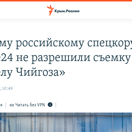
му российскому спецкор
e24 не разрешили съемку 
елу Чийгоза»
, 10:49
ся
Читать без VPN