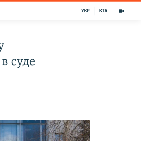
УКР
КТА
у
в суде