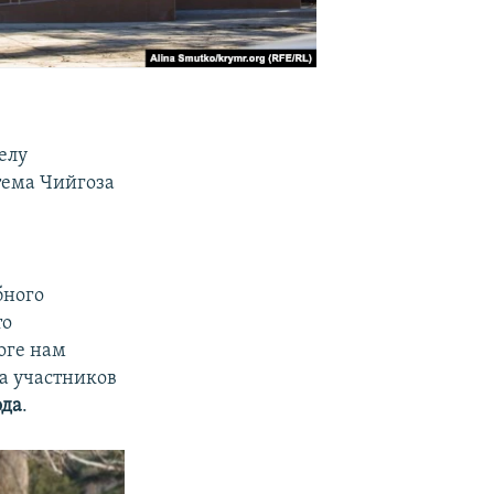
елу
тема Чийгоза
бного
то
оге нам
а участников
ода
.