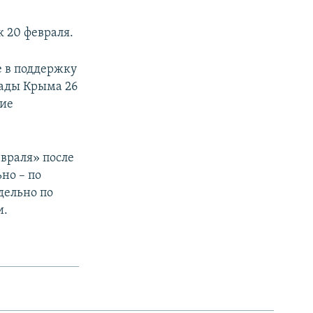
 20 февраля.
е в поддержку
Рады Крыма 26
кие
евраля» после
ьно – по
дельно по
и.