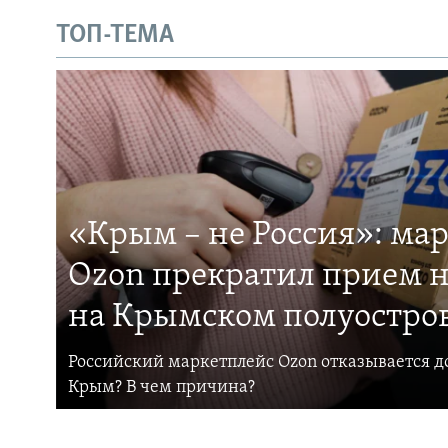
ТОП-ТЕМА
«Крым – не Россия»: ма
Ozon прекратил прием н
на Крымском полуостро
Российский маркетплейс Ozon отказывается до
Крым? В чем причина?