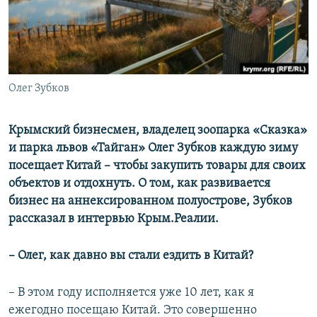
ПРИСОЕДИНЯЙТЕСЬ!
ПОБЕДИТЕЛЕЙ НЕ СУДЯТ?
КРЫМ.НЕПОКОРЕННЫЙ
ELIFBE
Олег Зубков
УКРАИНСКАЯ ПРОБЛЕМА КРЫМА
Все сайты RFE/RL
Крымский бизнесмен, владелец зоопарка «Сказка»
и парка львов «Тайган» Олег Зубков каждую зиму
посещает Китай – чтобы закупить товары для своих
объектов и отдохнуть. О том, как развивается
бизнес на аннексированном полуострове, Зубков
рассказал в интервью Крым.Реалии.
– Олег, как давно вы стали ездить в Китай?​
– В этом году исполняется уже 10 лет, как я
ежегодно посещаю Китай. Это совершенно