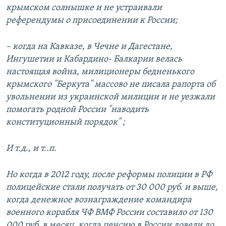
крымском солнышке и не устраивали
референдумы о присоединении к России;
– когда на Кавказе, в Чечне и Дагестане,
Ингушетии и Кабардино- Балкарии велась
настоящая война, милиционеры бедненького
крымского "Беркута" массово не писала рапорта об
увольнении из украинской милиции и не уезжали
помогать родной России "наводить
конституционный порядок" ;
И т.д., и т..п.
Но когда в 2012 году, после реформы полиции в РФ
полицейские стали получать от 30 000 руб. и выше,
когда денежное вознаграждение командира
военного корабля ЧФ ВМФ России составило от 130
000 руб. в месяц, когда пенсию в России довели до