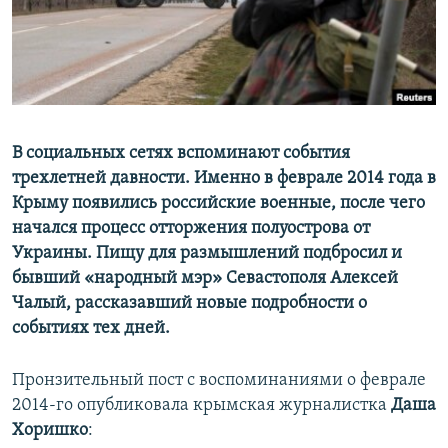
ПРИСОЕДИНЯЙТЕСЬ!
ПОБЕДИТЕЛЕЙ НЕ СУДЯТ?
КРЫМ.НЕПОКОРЕННЫЙ
ELIFBE
УКРАИНСКАЯ ПРОБЛЕМА КРЫМА
Все сайты RFE/RL
В социальных сетях вспоминают события
трехлетней давности. Именно в феврале 2014 года в
Крыму появились российские военные, после чего
начался процесс отторжения полуострова от
Украины. Пищу для размышлений подбросил и
бывший «народный мэр» Севастополя Алексей
Чалый, рассказавший новые подробности о
событиях тех дней.
Пронзительный пост с воспоминаниями о феврале
2014-го опубликовала крымская журналистка
Даша
Хоришко
: