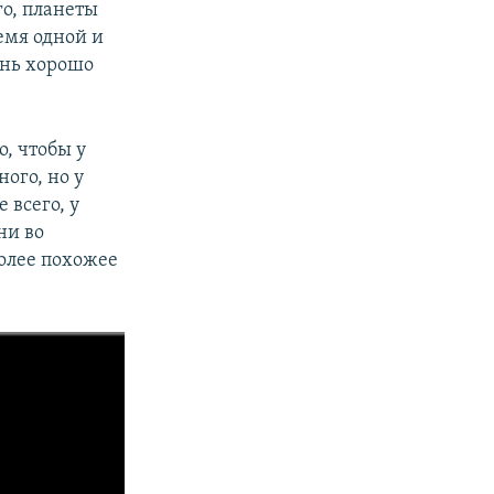
го, планеты
емя одной и
ень хорошо
о, чтобы у
ого, но у
 всего, у
ни во
более похожее