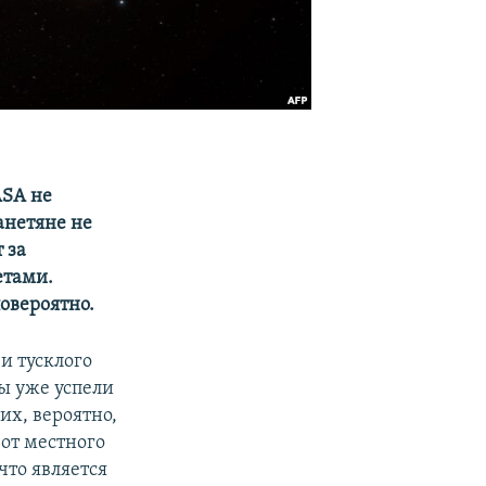
ASA не
анетяне не
 за
етами.
овероятно.
и тусклого
ы уже успели
их, вероятно,
от местного
что является