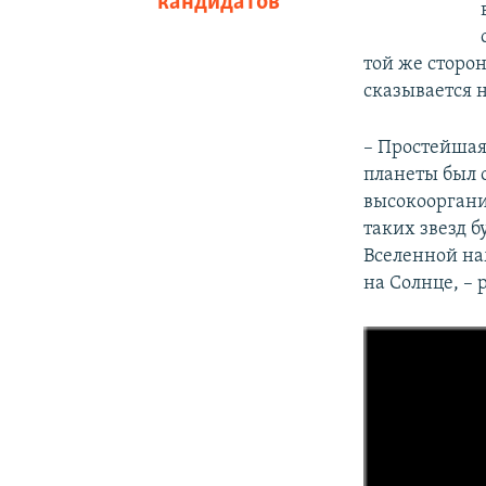
кандидатов
той же сторон
сказывается 
– Простейшая 
планеты был о
высокоорганиз
таких звезд 
Вселенной нам
на Солнце, – 