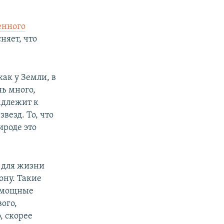
.
енного
няет, что
как у Земли, в
нь много,
адлежит к
везд. То, что
ироде это
 для жизни
ону. Такие
е мощные
ого,
, скорее