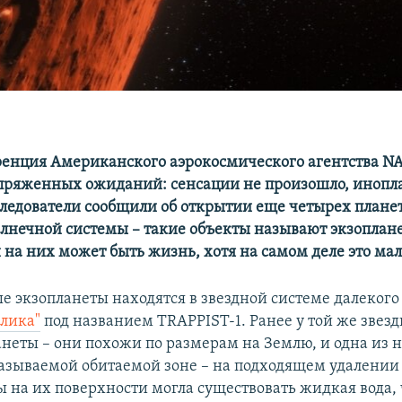
енция Американского аэрокосмического агентства N
пряженных ожиданий: сенсации не произошло, инопл
ледователи сообщили об открытии еще четырех планет
лнечной системы –
такие объекты называют экзоплан
 на них может быть жизнь, хотя на самом деле это мал
 экзопланеты находятся в звездной системе далекого 
рлика"
под названием TRAPPIST-1. Ранее у той же звезд
анеты – они похожи по размерам на Землю, и одна из н
называемой обитаемой зоне – на подходящем удалении 
ы на их поверхности могла существовать жидкая вода, 