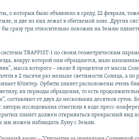
ы, о которых было объявлено в среду, 22 февраля, тож
мле, и две из них лежат в обитаемой зоне. Других сис
 бы сразу три относительно похожих на Землю планет
 системы TRAPPIST-1 по своим геометрическим пара
везда, вокруг которой они обращаются, мало напоминае
ик", масса которого – около 8 процентов от массы Сол
почти в 2 тысячи раз меньше светимости Солнца, а по 
инает Юпитер. Орбиты планет расположены очень бли
ветилу, их периоды обращения, то есть продолжительн
а”, составляют от двух до нескольких десятков суток. 
у: авторы исследования отметили в ходе пресс-конфере
крытых планет должен открываться прекрасный вид на
к мы можем наблюдать Луну с Земли.
Громкий анонс – “Открытие за пределами Солнечной с