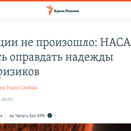
ции не произошло: НАСА
сь оправдать надежды
физиков
нин
Радио Свобода
, 18:00
ся
Читать без VPN