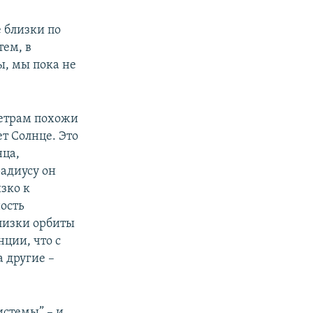
е близки по
тем, в
ы, мы пока не
метрам похожи
т Солнце. Это
нца,
радиусу он
зко к
ость
Близки орбиты
нции, что с
 другие –
истемы” – и