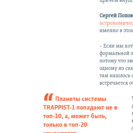
причем внуши
Сергей Попов
астрономичес
именно в это
– Если мы хот
формальной зо
потому что з
одному из са
там нашлось с
встречается о
Планеты системы
TRAPPIST-1 попадают не в
топ-10, а, может быть,
только в топ-20