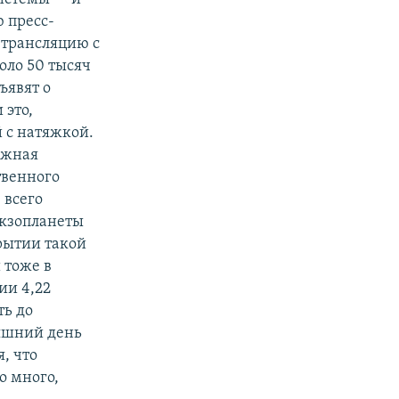
 пресс-
трансляцию с
оло 50 тысяч
ъявят о
 это,
 с натяжкой.
ожная
твенного
 всего
экзопланеты
рытии такой
 тоже в
ии 4,22
ть до
няшний день
, что
о много,