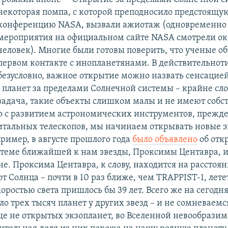
некоторая помпа, с которой преподносило предстоящую
конференцию NASA, вызвали ажиотаж (одновременно 
мероприятия на официальном сайте NASA смотрели ок
человек). Многие были готовы поверить, что ученые об
первом контакте с инопланетянами. В действительноти
безусловно, важное открытие можно назвать сенсацией
планет за пределами Солнечной системы – крайне сл
задача, такие объекты слишком малы и не имеют собс
о с развитием астрономических инструментов, прежде
итальных телескопов, мы начинаем открывать новые 
ример, в августе прошлого года
было объявлено
об отк
стеме ближайшей к нам звезды, Проксимы Центавра, и
е. Проксима Центавра, к слову, находится на расстоян
от Солнца – почти в 10 раз ближе, чем TRAPPIST-1, лете
коростью света пришлось бы 39 лет. Всего же на сегод
о трех тысяч планет у других звезд – и не сомневаемся
ще не открытых экзопланет, во Вселенной невообразим