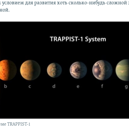
условием для развития хоть сколько-нибудь сложной
ной.
еме TRAPPIST-1