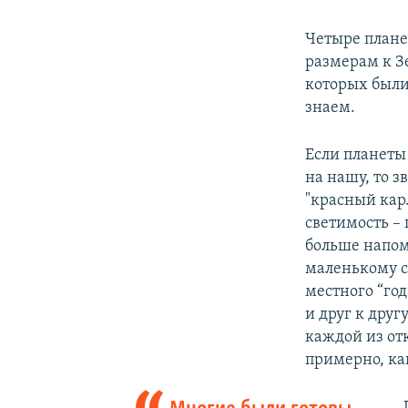
Четыре планет
размерам к Зе
которых были
знаем.
Если планеты
на нашу, то з
"красный карл
светимость – 
больше напом
маленькому с
местного “год
и друг к друг
каждой из от
примерно, ка