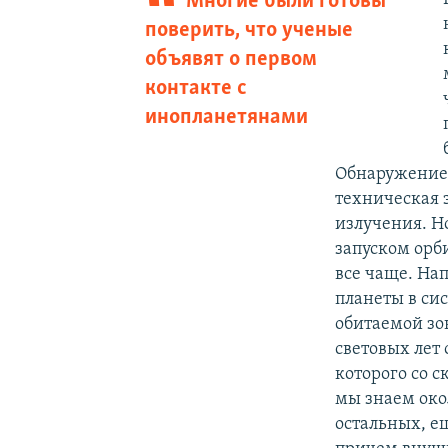
Многие были готовы
поверить, что ученые
объявят о первом
контакте с
инопланетянами
Обнаружение 
техническая 
излучения. Н
запуском орб
все чаще. Нап
планеты в си
обитаемой зон
световых лет 
которого со с
мы знаем окол
остальных, е