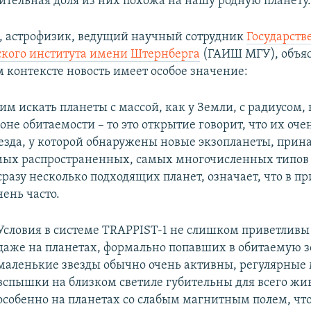
тельная доля из них похожа на нашу родную планету
, астрофизик, ведущий научный сотрудник
Государств
кого института имени Штернберга
(ГАИШ МГУ), объяс
м контексте новость имеет особое значение:
им искать планеты с массой, как у Земли, с радиусом, 
не обитаемости – то это открытие говорит, что их оче
везда, у которой обнаружены новые экзопланеты, прин
мых распространенных, самых многочисленных типов з
разу несколько подходящих планет, означает, что в пр
чень часто.
Условия в системе TRAPPIST-1 не слишком приветливы
даже на планетах, формально попавших в обитаемую з
маленькие звезды обычно очень активны, регулярны
вспышки на близком светиле губительны для всего жив
особенно на планетах со слабым магнитным полем, что