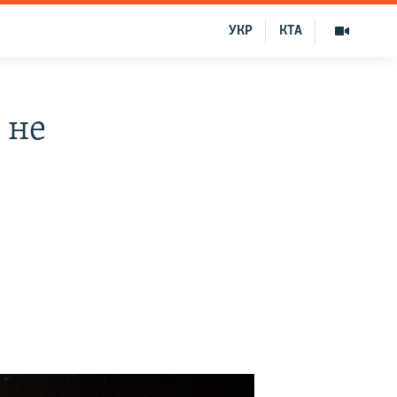
УКР
КТА
 не