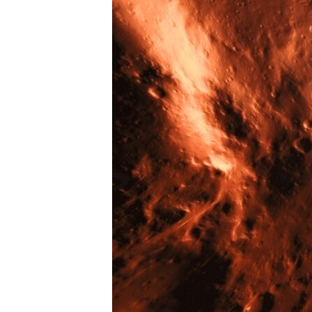
ПОБЕДИТЕЛЕЙ НЕ СУДЯТ?
КРЫМ.НЕПОКОРЕННЫЙ
ELIFBE
УКРАИНСКАЯ ПРОБЛЕМА КРЫМА