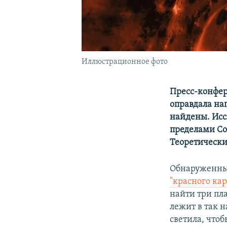
Иллюстрационное фото
Пресс-конфер
оправдала на
найдены. Исс
пределами Со
Теоретически
Обнаруженные
"красного ка
найти три пл
лежит в так 
светила, чтоб