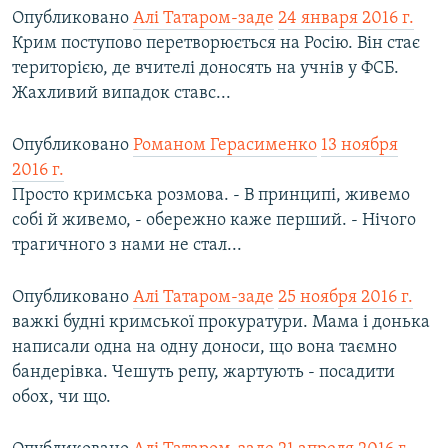
Опубликовано
Алі Татаром-заде
24 января 2016 г.
Крим поступово перетворюється на Росію. Він стає
територією, де вчителі доносять на учнів у ФСБ.
Жахливий випадок ставс...
Опубликовано
Романом Герасименко
13 ноября
2016 г.
Просто кримська розмова. - В принципі, живемо
собі й живемо, - обережно каже перший. - Нічого
трагичного з нами не стал...
Опубликовано
Алі Татаром-заде
25 ноября 2016 г.
важкі будні кримської прокуратури. Мама і донька
написали одна на одну доноси, що вона таємно
бандерівка. Чешуть репу, жартують - посадити
обох, чи що.