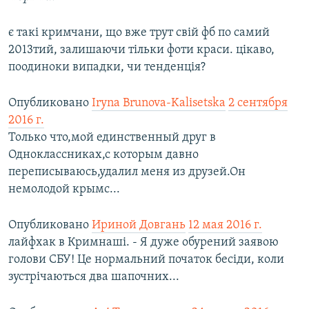
є такі кримчани, що вже трут свій фб по самий
2013тий, залишаючи тільки фоти краси. цікаво,
поодиноки випадки, чи тенденція?
Опубликовано
Iryna Brunova-Kalisetska
2 сентября
2016 г.
Только что,мой единственный друг в
Одноклассниках,с которым давно
переписываюсь,удалил меня из друзей.Он
немолодой крымс...
Опубликовано
Ириной Довгань
12 мая 2016 г.
лайфхак в Кримнаші. - Я дуже обурений заявою
голови СБУ! Це нормальний початок бесіди, коли
зустрічаються два шапочних...