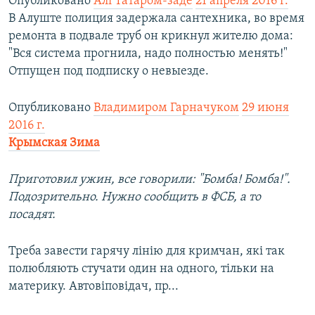
Опубликовано
Алі Татаром-заде
21 апреля 2016 г.
В Алуште полиция задержала сантехника, во время
ремонта в подвале труб он крикнул жителю дома:
"Вся система прогнила, надо полностью менять!"
Отпущен под подписку о невыезде.
Опубликовано
Владимиром Гарначуком
29 июня
2016 г.
Крымская Зима
Приготовил ужин, все говорили: "Бомба! Бомба!".
Подозрительно. Нужно сообщить в ФСБ, а то
посадят.
Треба завести гарячу лінію для кримчан, які так
полюбляють стучати один на одного, тільки на
материку. Автовіповідач, пр...