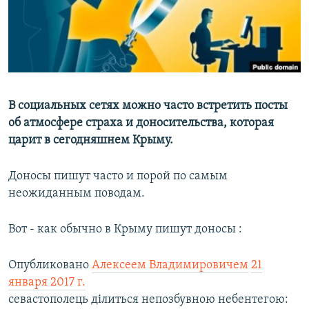
ПРИСОЕДИНЯЙТЕСЬ!
ПОБЕДИТЕЛЕЙ НЕ СУДЯТ?
КРЫМ.НЕПОКОРЕННЫЙ
ELIFBE
УКРАИНСКАЯ ПРОБЛЕМА КРЫМА
Все сайты RFE/RL
В социальных сетях можно часто встретить посты
об атмосфере страха и доносительства, которая
царит в сегодняшнем Крыму.
Доносы пишут часто и порой по самым
неожиданным поводам.
Вот - как обычно в Крыму пишут доносы :
Опубликовано
Алексеем Владимировичем
21
января 2017 г.
севастополець ділиться непозбувною небентегою: