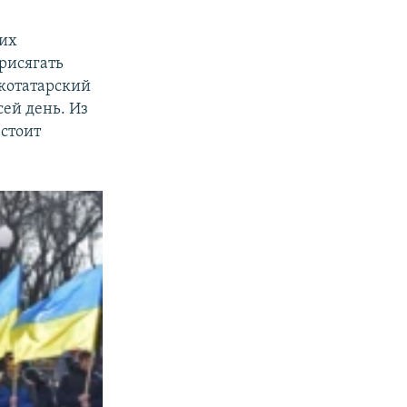
ких
рисягать
скотатарский
сей день. Из
стоит