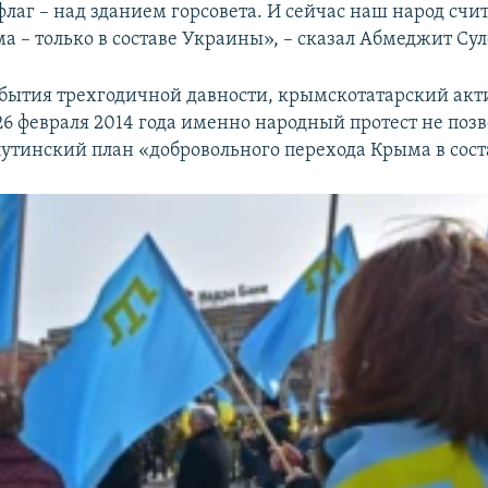
флаг – над зданием горсовета. И сейчас наш народ счит
а – только в составе Украины», – сказал Абмеджит Су
бытия трехгодичной давности, крымскотатарский акт
26 февраля 2014 года именно народный протест не поз
путинский план «добровольного перехода Крыма в сост