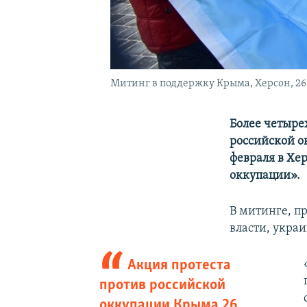
Митинг в поддержку Крыма, Херсон, 26 
Более четыре
российской о
февраля в Хе
оккупации».
В митинге, п
власти, укра
Акция протеста
против российской
оккупации Крыма 26