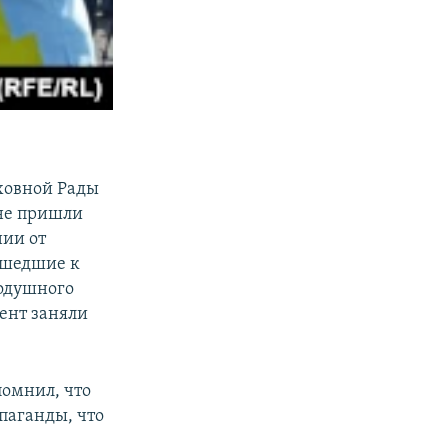
ховной Рады
не пришли
нии от
ишедшие к
нодушного
ент заняли
омнил, что
паганды, что