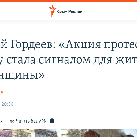
й Гордеев: «Акция проте
 стала сигналом для жи
онщины»
ов
, 20:30
ся
Читать без VPN