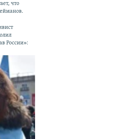
ает, что
лейманов.
ивист
волил
ав России»: