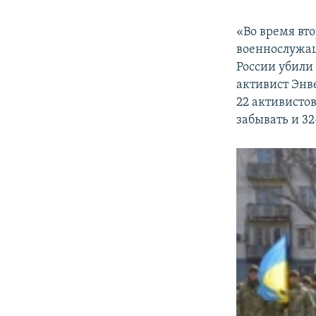
«Во время вт
военнослужащ
России убили
активист Энве
22 активисто
забывать и 3