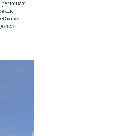
х регионах
рвали
, «Южная
едатель