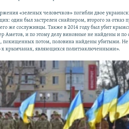
оржения «зеленых человечков» погибли двое украинс
их: один был застрелен снайпером, второго за отказ п
 его же сослуживцы. Также в 2014 году был убит крым
р Аметов, и по этому делу виновные не найдены и по 
в, похищенных потом, половина найдены убитыми. Не 
2-х крымчанах, являющихся политзаключенными».