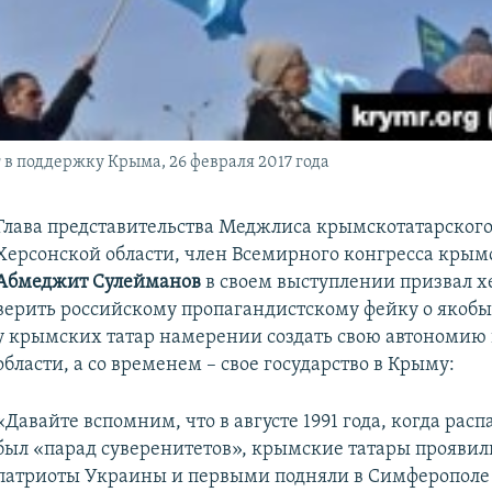
 в поддержку Крыма, 26 февраля 2017 года
Глава представительства Меджлиса крымскотатарского
Херсонской области, член Всемирного конгресса крым
Абмеджит Сулейманов
в своем выступлении призвал х
верить российскому пропагандистскому фейку о яко
у крымских татар намерении создать свою автономию
области, а со временем – свое государство в Крыму:
«Давайте вспомним, что в августе 1991 года, когда расп
был «парад суверенитетов», крымские татары проявили
патриоты Украины и первыми подняли в Симферополе