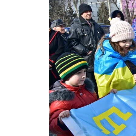
ПОБЕДИТЕЛЕЙ НЕ СУДЯТ?
КРЫМ.НЕПОКОРЕННЫЙ
ELIFBE
УКРАИНСКАЯ ПРОБЛЕМА КРЫМА