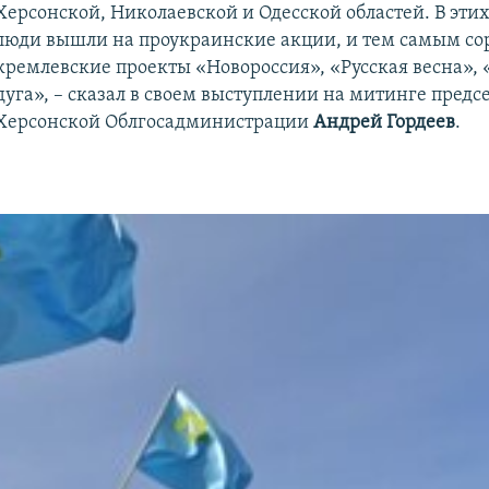
Херсонской, Николаевской и Одесской областей. В эти
люди вышли на проукраинские акции, и тем самым со
кремлевские проекты «Новороссия», «Русская весна»
дуга», – сказал в своем выступлении на митинге предс
Херсонской Облгосадминистрации
Андрей Гордеев
.