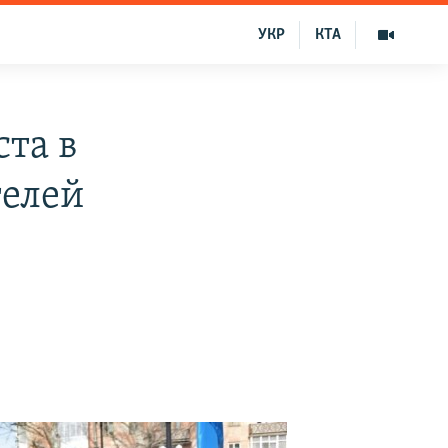
УКР
КТА
ста в
телей