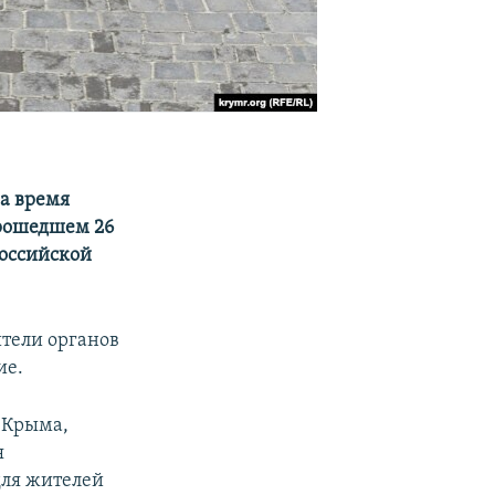
а время
прошедшем 26
российской
тели органов
ие.
 Крыма,
я
для жителей