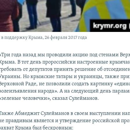
 в поддержку Крыма, 26 февраля 2017 года
«Три года назад мы проводили акцию под стенами Вер
Крыма. В тот день пророссийски настроенные крымча
требовать от депутатов принять решение об отсоедине
Украины. Но крымские татары и украинцы, также пр
Верховной Раде, не позволили создать картинку «еди
волеизъявления народа». А на следующий день парлам
«зеленые человечки», сказал Сулейманов.
Также Абмеджит Сулейманов в своем выступлении нап
не правдивым является и утверждение российской про
захват Крыма был бескровным: