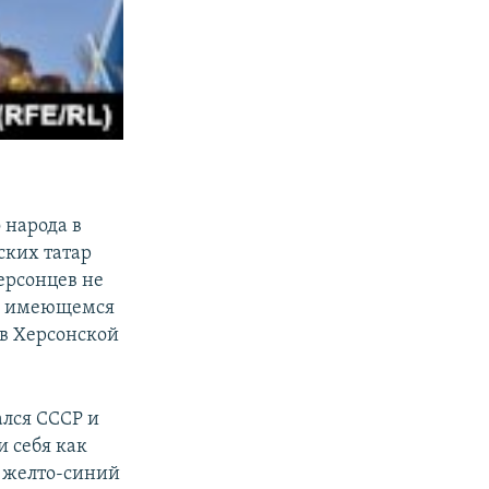
 народа в
ских татар
ерсонцев не
бы имеющемся
 в Херсонской
ался СССР и
 себя как
 желто-синий