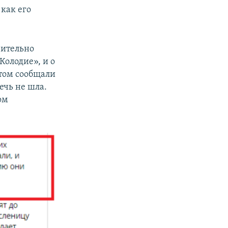
 как его
вительно
Колодие», и о
этом сообщали
ечь не шла.
ом