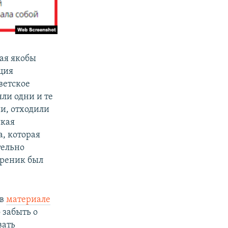
рая якобы
ция
ветское
яли одни и те
и, отходили
ская
а, которая
тельно
ареник был
 в
материале
 забыть о
вать