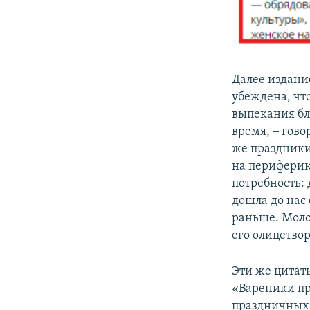
Далее издани
убеждена, чт
выпекания бл
время, ‒ гово
же праздники
на периферию
потребность:
дошла до нас
раньше. Моло
его олицетво
Эти же цитаты
«Вареники пр
праздничных 