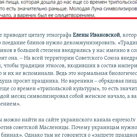
е приводит цитату этнографа
Елены Ивановской
, кото
о поедание блинов нужно декоммунизировать. «Тради
инов в большей степени внедрились у нас именно в со
рит она. ‒ На всей территории Советского Союза внедр
, чтобы традиции этносов, входивших в состав импери
 и их не вспоминали. Ведь это нормальная биологиче
 душа просит праздника. Но вареники ‒ обрядовая пищ
 еще со времен «трипольской культуры», то есть значи
дой месяц символизировал собой женское начало, а в
рением».
 можно найти на сайте украинского канала espreso.tv
отив советской Масленицы. Почему украинцам нужно
блинах». Однако там не говорится о «запрете праздно