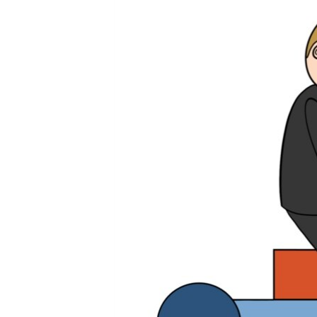
ПОБЕДИТЕЛЕЙ НЕ СУДЯТ?
КРЫМ.НЕПОКОРЕННЫЙ
ELIFBE
УКРАИНСКАЯ ПРОБЛЕМА КРЫМА