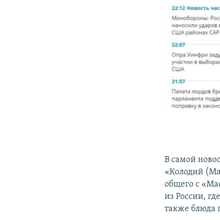
В самой ново
«Колодий (Ма
общего с «Ма
из России, гд
также блюда г