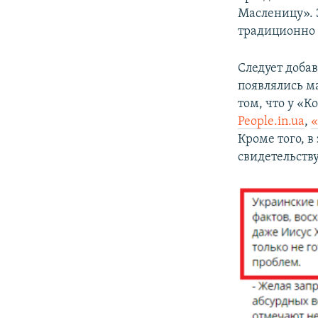
Масленицу». З
традиционно 
Следует доба
появлялись м
том, что у «
People.in.ua
,
«
Кроме того, в
свидетельств