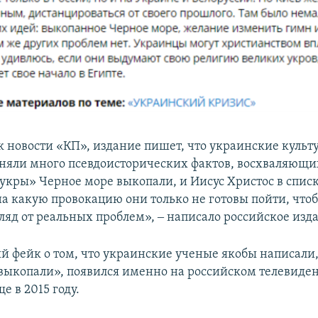
к новости «КП», издание пишет, что украинские культ
няли много псевдоисторических фактов, восхваляющи
укры» Черное море выкопали, и Иисус Христос в спис
на какую провокацию они только не готовы пойти, что
ляд от реальных проблем», ‒ написало российское изд
й фейк о том, что украинские ученые якобы написали,
выкопали», появился именно на российском телевиден
е в 2015 году.