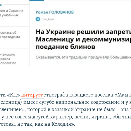
сти «КП»
цитирует
этнографа казацкого поселка «Мама
сленица) имеет сугубо национальное содержание и у 
сленицей», которой в казацкой Украине не было ‒ она
е у нее совсем другой характер, песни, игрища, обычн
отовят не так, как на Колодия».