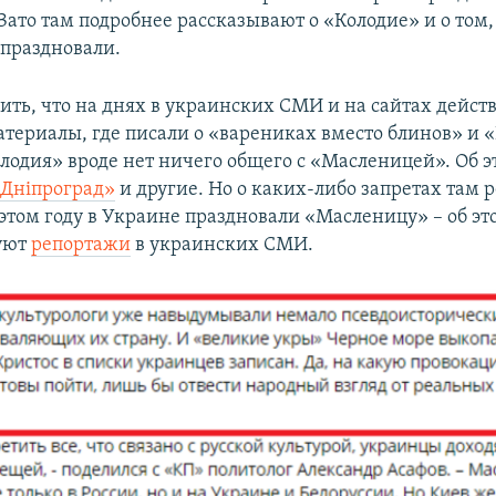
ато там подробнее рассказывают о «Колодие» и о том,
праздновали.
вить, что на днях в украинских СМИ и на сайтах дейст
атериалы, где писали о «варениках вместо блинов» и «
Колодия» вроде нет ничего общего с «Масленицей». Об 
Дніпроград»
и другие. Но о каких-либо запретах там р
 этом году в Украине праздновали «Масленицу» – об эт
уют
репортажи
в украинских СМИ.