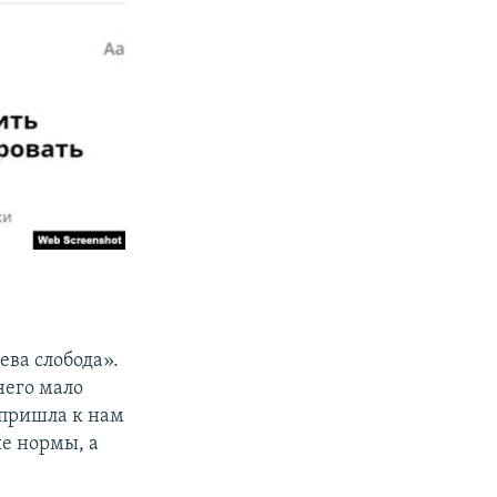
ева слобода».
него мало
 пришла к нам
ые нормы, а