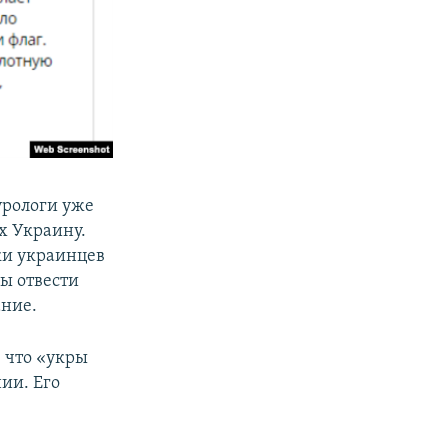
урологи уже
х Украину.
ки украинцев
бы отвести
ание.
 что «укры
ии. Его